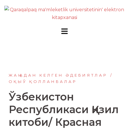
Перейти
к
содержимому
ЖАҢАДАН КЕЛГЕН ӘДЕБИЯТЛАР
ОҚЫЎ ҚОЛЛАНБАЛАР
Ўзбекистон
Республикаси Қизил
китоби/ Красная