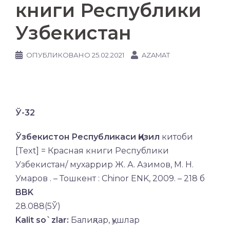
книги Республики
Узбекистан
ОПУБЛИКОВАНО
25.02.2021
AZAMAT
Ў-32
Ўзбекистон Республикаси Қизил
китоби
[Text] = Красная книги Республики
Узбекистан/ мухаррир Ж. А. Азимов, М. Н.
Умаров . – Тошкент : Chinor ENK, 2009. – 218 б
BBK
28.088(5Ў)
Kalit so`zlar:
Балиқлар, қушлар