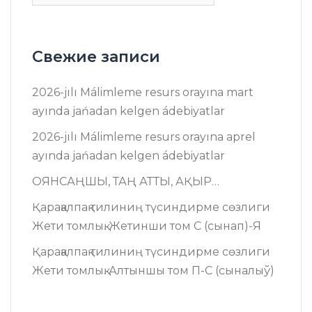
Свежие записи
2026-jılı Málimleme resurs оrayına mart
ayında jańadan kelgen ádebiyatlar
2026-jılı Málimleme resurs оrayına aprel
ayında jańadan kelgen ádebiyatlar
ОЯНСАҢШЫ, ТАҢ АТТЫ, АҚЫР…
Қарақалпақ тилиниң түсиндирме сөзлиги
Жети томлық. Жетинши том C (сынап)-Я
Қарақалпақ тилиниң түсиндирме сөзлиги
Жети томлық. Алтыншы том П-C (сыналыў)