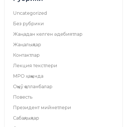
Uncategorized
Без рубрики
Жаңадан келген әдебиятлар
Жаңалықлар
Контактлар
Лекция текстлери
МРО ҳаққында
Оқыў қолланбалар
Повесть
Президент мийнетлери
Сабақлықлар