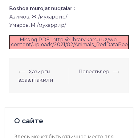
Boshqa murojat nuqtalari:
Азимов, Ж./мухаррир/
Умаров, М./мухаррир/
Missing PDF "http://elibrary.karsu.uz/wp-
content/uploads/2021/02/Animals_RedDataBook.pdf
Навигация
⟵
Ҳазирги
Повестьлер
⟶
по
қарақалпақ тили
записям
О сайте
Здесь может быть отличное место для