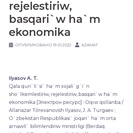
rejelestiriw,
basqari`w ha`m
ekonomika
ОПУБЛИКОВАНО
19.01.2022
AZAMAT
Ilyasov A. T.
Qala quri`li`si` ha`m xojali`g`i`n
sho`lkemlestiriw, rejelestiriw, basqari`w ha`m
ekonomika [Электрон ресурс] : Oqıw qollanba /
Allanazar Tórexanovish Ilyasov, J. A. Turgaev ;
O`zbekistan Respublikasi` joqari` ha`m orta
arnawli` bilimlendiriw ministrligi (Berdaq