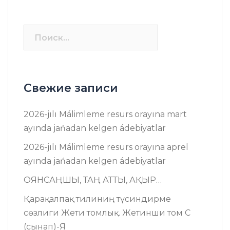
Найти:
Свежие записи
2026-jılı Málimleme resurs оrayına mart
ayında jańadan kelgen ádebiyatlar
2026-jılı Málimleme resurs оrayına aprel
ayında jańadan kelgen ádebiyatlar
ОЯНСАҢШЫ, ТАҢ АТТЫ, АҚЫР…
Қарақалпақ тилиниң түсиндирме
сөзлиги Жети томлық. Жетинши том C
(сынап)-Я