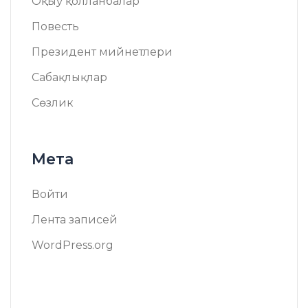
Оқыў қолланбалар
Повесть
Президент мийнетлери
Сабақлықлар
Сөзлик
Мета
Войти
Лента записей
WordPress.org