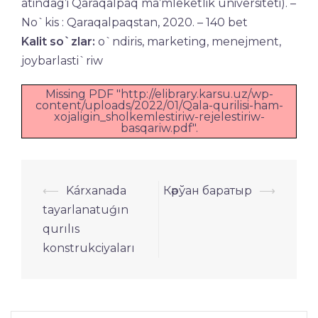
atindag’i Qaraqalpaq ma’mleketlik universiteti). –
No`kis : Qaraqalpaqstan, 2020. – 140 bet
Kalit so`zlar:
o`ndiris, marketing, menejment,
joybarlasti`riw
Missing PDF "http://elibrary.karsu.uz/wp-
content/uploads/2022/01/Qala-qurilisi-ham-
xojaligin_sholkemlestiriw-rejelestiriw-
basqariw.pdf".
Навигация
⟵
Kárxanada
Кәрўан баратыр
⟶
по
tayarlanatuǵın
записям
qurılıs
konstrukciyaları