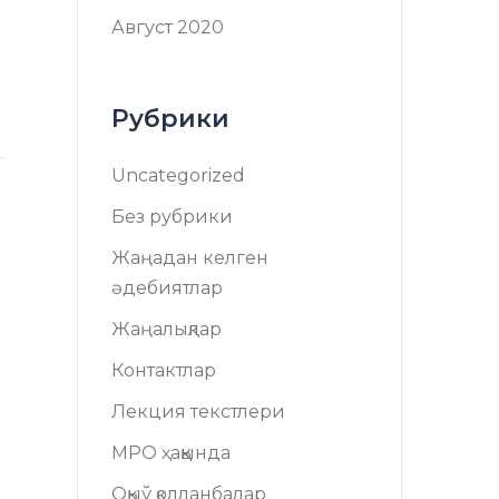
Август 2020
Рубрики
Uncategorized
Без рубрики
Жаңадан келген
әдебиятлар
Жаңалықлар
Контактлар
Лекция текстлери
МРО ҳаққында
Оқыў қолланбалар