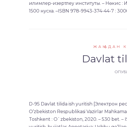
илимлер-изертлеу институты. – Нөкис : Илим,
1500 нусха. –ISBN 978-9943-374-44-7 : 3000
ЖАҢАДАН 
Davlat ti
ОПУБ
D-95 Davlat tilida ish yuritish [Электрон ре
O’zbekiston Respublikasi Vazirlar Mahkamasini
Toshkent : O`zbekiston, 2020. – 530 bet. – I
yuritish, hujjatlar Annotasiya: Ushbu qo’lla