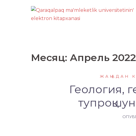
Перейти
к
содержимому
Месяц:
Апрель 2022
ЖАҢАДАН 
Геология, 
тупроқшун
ОПУБ