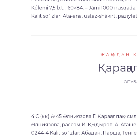
Kólemi 7,5 b.t. ; 60×84. – Jámi 1000 nusqa
Kalit so`zlar: Ata-ana, ustaz-shákirt, pazıylet
ЖАҢАДАН 
Қарақа
ОПУБ
4 С (кк) Ә 45 Әлниязова Г. Қарақалпақ исм
Әлниязова, рассом И. Қыдыров; А. Аташева .
0244-4 Kalit so`zlar: Абадан, Парша, Тенг