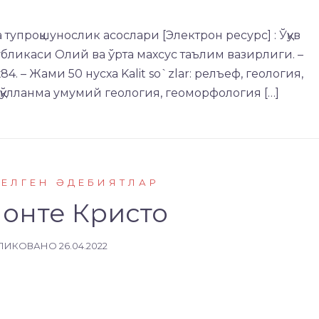
 тупроқшунослик асослари [Электрон ресурс] : Ўқув
публикаси Oлий ва ўpтa махсус таълим вазирлиги. –
 60х84. – Жами 50 нусха Kalit so`zlar: релъеф, геология,
 қўлланма умумий геология, геоморфология […]
КЕЛГЕН ӘДЕБИЯТЛАР
онте Кристо
ЛИКОВАНО
26.04.2022