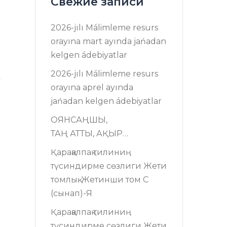
Свежие записи
2026-jılı Málimleme resurs
оrayına mart ayında jańadan
]
kelgen ádebiyatlar
2026-jılı Málimleme resurs
оrayına aprel ayında
jańadan kelgen ádebiyatlar
ОЯНСАҢШЫ,
ТАҢ АТТЫ, АҚЫР…
Қарақалпақ тилиниң
түсиндирме сөзлиги Жети
томлық. Жетинши том C
(сынап)-Я
Қарақалпақ тилиниң
түсиндирме сөзлиги Жети