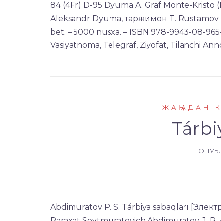
84 (4Fr) D-95 Dyuma A. Graf Monte-Kristo (
Aleksandr Dyuma, таржимон T. Rustamov . -Ik
bet. – 5000 nusxa. – ISBN 978-9943-08-965-5
Vasiyatnoma, Telegraf, Ziyofat, Tilanchi Anno
ЖАҢАДАН 
Tárbi
ОПУБ
Abdimuratov P. S. Tárbiya sabaqları [Электр
Paraxat Seytmuratovich Abdimuratov, J. P. A