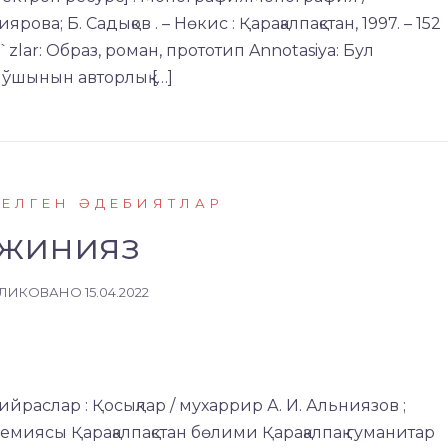
ва; Б. Садықов . – Нөкис : Қарақалпақстан, 1997. – 152
 so`zlar: Образ, роман, прототип Annotasiya: Бул
ўшынын авторлық […]
КЕЛГЕН ӘДЕБИЯТЛАР
жинияз
ЛИКОВАНО
15.04.2022
йраслар : Қосықлар / мухаррир А. И. Альниязов ;
иясы Қарақалпақстан бөлими Қарақалпақ гуманитар