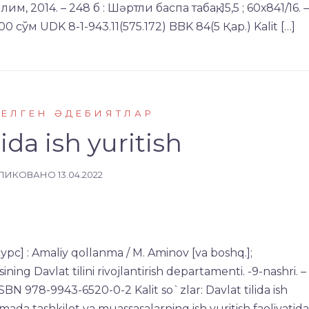
 2014. – 248 б : Шәртли баспа табақ; 15,5 ; 60х841/16. –
0 сўм UDK 8-1-943.11(575.172) BBK 84(5 Қар.) Kalit […]
КЕЛГЕН ӘДЕБИЯТЛАР
lida ish yuritish
ЛИКОВАНО
13.04.2022
сурс] : Amaliy qollanma / M. Aminov [va boshq.];
ng Davlat tilini rivojlantirish departamenti. -9-nashri. –
SBN 978-9943-6520-0-2 Kalit so`zlar: Davlat tilida ish
nmada tashkilot va muassasalarning ish yuritish faoliyatida