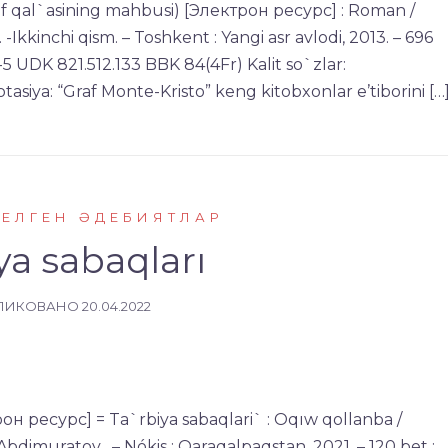
If qal`asining mahbusi) [Электрон ресурс] : Roman /
kinchi qism. – Toshkent : Yangi asr avlodi, 2013. – 696
 UDK 821.512.133 BBK 84(4Fr) Kalit so`zlar:
tasiya: “Graf Monte-Kristo” keng kitobxonlar e’tiborini […
КЕЛГЕН ӘДЕБИЯТЛАР
ya sabaqları
ЛИКОВАНО
20.04.2022
он ресурс] = Ta`rbiya sabaqlari` : Oqıw qollanba /
bdimuratov . – Nókis : Qaraqalpaqstan, 2021. – 120 bet :