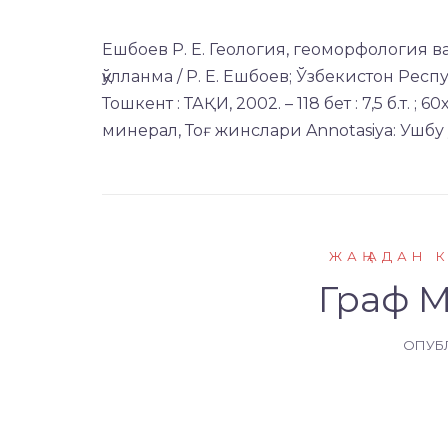
Ешбоев Р. Е. Геология, геоморфология ва
қўлланма / Р. Е. Ешбоев; Ўзбекистон Рес
Тошкент : ТАҚИ, 2002. – 118 бет : 7,5 б.т. ;
минерал, Тоғ жинслари Annotasiya: Ушбу
ЖАҢАДАН 
Граф М
ОПУБ