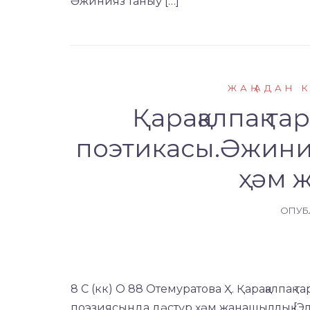
Әжинияз таныў […]
ЖАҢАДАН 
Қарақалпақ т
поэтикасы.Әжини
ҳәм 
ОПУБ
8 С (кк) О 88 Отемуратова Ҳ. Қарақалпа
поэзиясында дәстүр ҳәм жанашыллық [Э