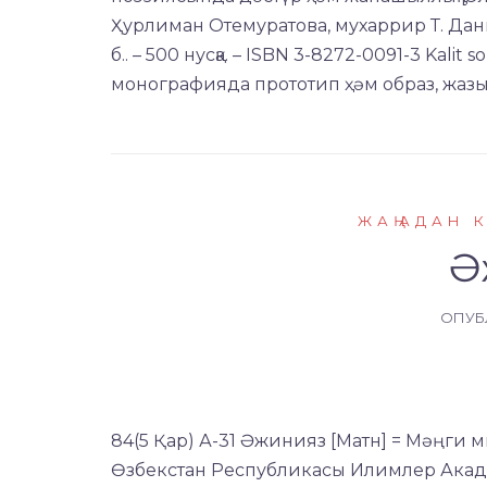
Ҳурлиман Отемуратова, мухаррир Т. Данияро
б.. – 500 нусқа. – ISBN 3-8272-0091-3 Kalit
монографияда прототип ҳәм образ, жазы
ЖАҢАДАН 
Ә
ОПУБ
84(5 Қар) А-31 Әжинияз [Матн] = Мәңги ми
Өзбекстан Республикасы Илимлер Академ