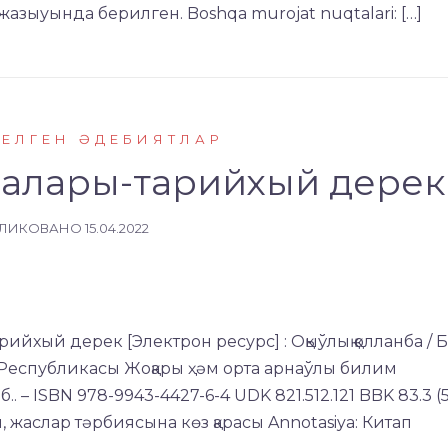
жазыуында берилген. Boshqa murojat nuqtalari: […]
КЕЛГЕН ӘДЕБИЯТЛАР
алары-тарийхый дерек
ЛИКОВАНО
15.04.2022
хый дерек [Электрон ресурс] : Оқыўлық қолланба / Б
н Республикасы Жоқары ҳәм орта арнаўлы билим
.. – ISBN 978-9943-4427-6-4 UDK 821.512.121 BBK 83.3 (
, жаслар тәрбиясына көз қарасы Annotasiya: Китап