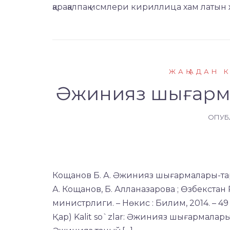
қарақалпақ исмлери кириллица хам латын 
ЖАҢАДАН 
Әжинияз шығарм
ОПУБ
Кощанов Б. А. Әжинияз шығармалары-тарий
А. Кощанов, Б. Алланазарова ; Өзбекста
министрлиги. – Нөкис : Билим, 2014. – 49 б
Қар) Kalit so`zlar: Әжинияз шығармалары