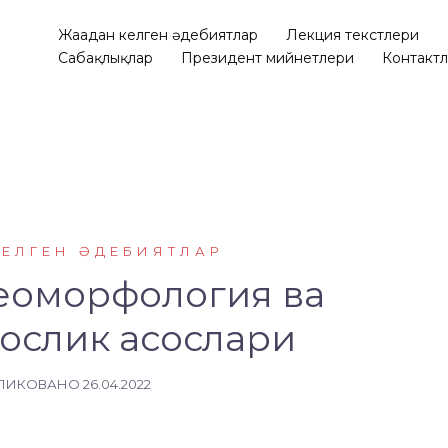
Жаңадан келген әдебиятлар
Лекция текстлери
Сабақлықлар
Президент мийнетлери
Контакт
КЕЛГЕН ӘДЕБИЯТЛАР
геоморфология ва
ослик асослари
ЛИКОВАНО
26.04.2022