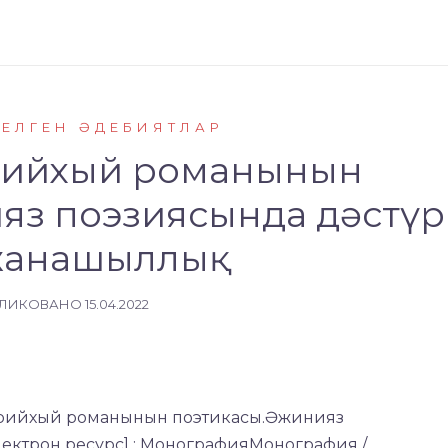
КЕЛГЕН ӘДЕБИЯТЛАР
арийхый романынын
яз поэзиясында дәстүр
жанашыллық
ЛИКОВАНО
15.04.2022
қ тарийхый романынын поэтикасы.Әжинияз
лектрон ресурс] : МонографияМонография /