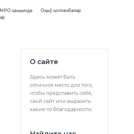
МРО ҳаққында
Оқыў қолланбалар
лар
О сайте
Здесь может быть
отличное место для того,
чтобы представить себя,
свой сайт или выразить
какие-то благодарности.
Найдите нас