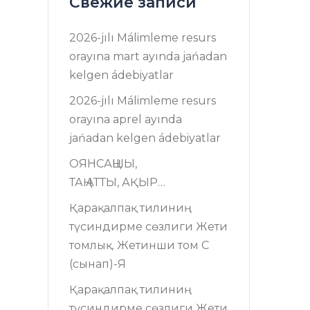
Свежие записи
2026-jılı Málimleme resurs
оrayına mart ayında jańadan
kelgen ádebiyatlar
2026-jılı Málimleme resurs
оrayına aprel ayında
jańadan kelgen ádebiyatlar
ОЯНСАҢШЫ,
ТАҢ АТТЫ, АҚЫР…
Қарақалпақ тилиниң
түсиндирме сөзлиги Жети
томлық. Жетинши том C
(сынап)-Я
Қарақалпақ тилиниң
түсиндирме сөзлиги Жети