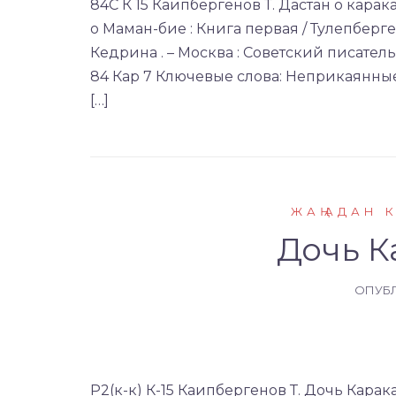
84С К 15 Каипбергенов Т. Дастан о карака
о Маман-бие : Книга первая / Тулепберг
Кедрина . – Москва : Советский писатель, ,
84 Кар 7 Ключевые слова: Неприкаянны
[…]
ЖАҢАДАН 
Дочь К
ОПУБ
Р2(к-к) К-15 Каипбергенов Т. Дочь Карак