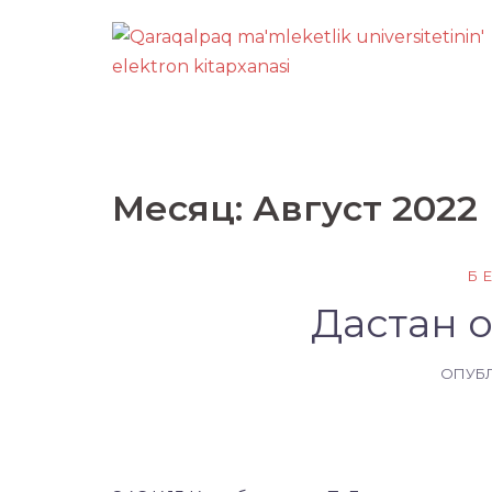
Перейти
к
содержимому
Месяц:
Август 2022
Б
Дастан 
ОПУБ