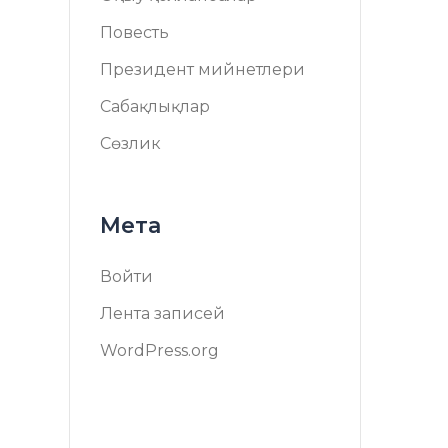
Повесть
Президент мийнетлери
Сабақлықлар
Сөзлик
Мета
Войти
Лента записей
WordPress.org