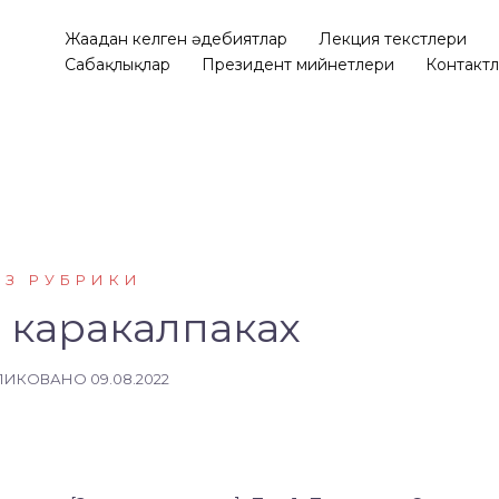
Жаңадан келген әдебиятлар
Лекция текстлери
Сабақлықлар
Президент мийнетлери
Контакт
ЕЗ РУБРИКИ
о каракалпаках
ЛИКОВАНО
09.08.2022