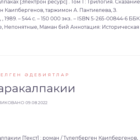
лпаках [Электрон ресурс] . Том 1 : Трилогия. Сказание
ен Каипбергенов, таржимон А. Пантиелева, З.
 1989. – 544 с. – 150 000 экз.. – ISBN 5-265-00844-6 ББК
е, Непонятные, Маман бий Аннотация: Историческая
КЕЛГЕН ӘДЕБИЯТЛАР
аракалпакии
ЛИКОВАНО
09.08.2022
алпакии [Текст] : роман / Тулепберген Каипбергенов,