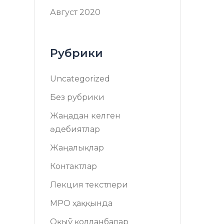
Август 2020
Рубрики
Uncategorized
Без рубрики
Жаңадан келген
әдебиятлар
Жаңалықлар
Контактлар
Лекция текстлери
МРО ҳаққында
Оқыў қолланбалар