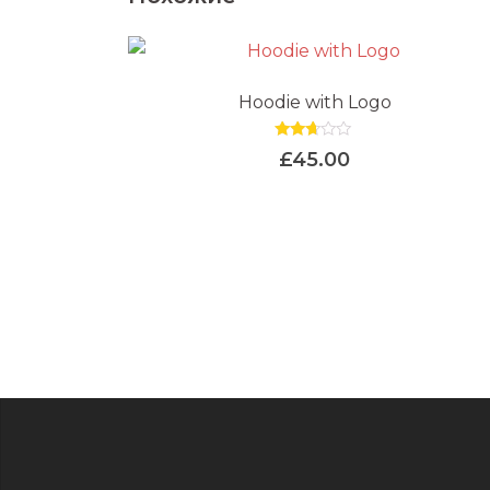
Hoodie with Logo
Оценка
£
45.00
2.58
из 5