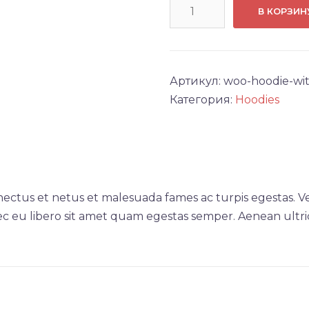
Количество
В КОРЗИН
товара
Hoodie
with
Zipper
Артикул:
woo-hoodie-wit
Категория:
Hoodies
nectus et netus et malesuada fames ac turpis egestas. Ve
ec eu libero sit amet quam egestas semper. Aenean ultrici