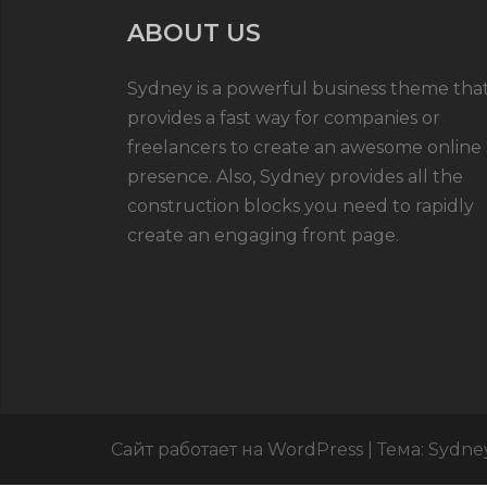
ABOUT US
Sydney is a powerful business theme tha
provides a fast way for companies or
freelancers to create an awesome online
presence. Also, Sydney provides all the
construction blocks you need to rapidly
create an engaging front page.
Сайт работает на WordPress
|
Тема:
Sydne