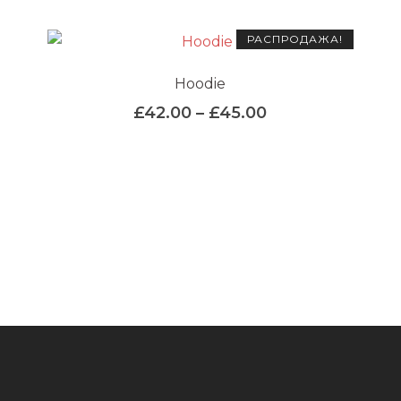
РАСПРОДАЖА!
Hoodie
Диапазон
£
42.00
–
£
45.00
цен:
Этот
£42.00
товар
–
имеет
несколько
£45.00
вариаций.
Опции
можно
выбрать
на
странице
товара.