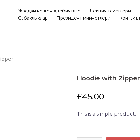
Жаңадан келген әдебиятлар
Лекция текстлери
Сабақлықлар
Президент мийнетлери
Контакт
Zipper
Hoodie with Zippe
£
45.00
This is a simple product.