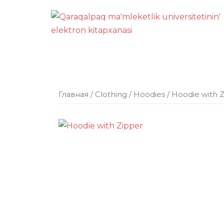
Перейти
к
содержимому
Главная
/
Clothing
/
Hoodies
/ Hoodie with 