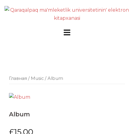
Перейти
к
содержимому
Главная
/
Music
/ Album
Album
£
15.00