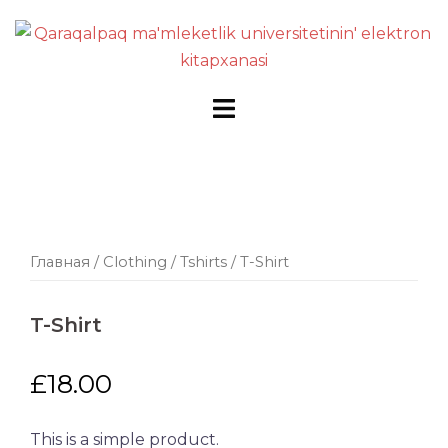
Перейти
к
содержимому
Главная
/
Clothing
/
Tshirts
/ T-Shirt
T-Shirt
£
18.00
This is a simple product.