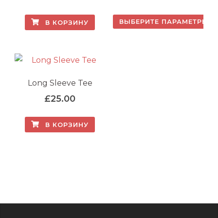
цен:
ВЫБЕРИТЕ ПАРАМЕТРЫ
В КОРЗИНУ
£15.0
Этот
–
товар
£20.
имеет
несколько
Long Sleeve Tee
вариаций.
£
25.00
Опции
можно
В КОРЗИНУ
выбрать
на
странице
товара.