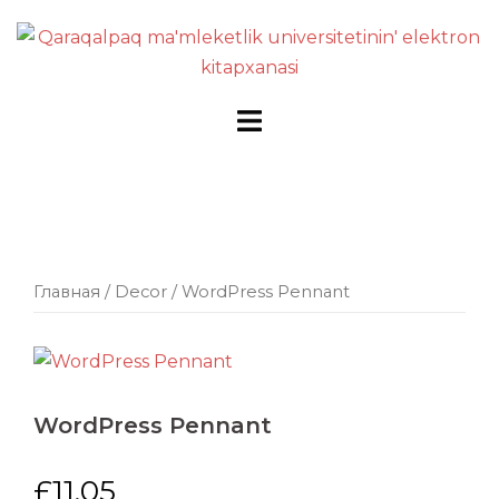
Перейти
к
содержимому
Главная
/
Decor
/ WordPress Pennant
WordPress Pennant
£
11.05