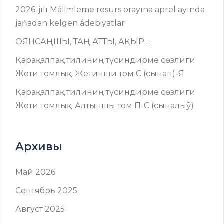
2026-jılı Málimleme resurs оrayına aprel ayında
jańadan kelgen ádebiyatlar
ОЯНСАҢШЫ, ТАҢ АТТЫ, АҚЫР…
Қарақалпақ тилиниң түсиндирме сөзлиги
Жети томлық. Жетинши том C (сынап)-Я
Қарақалпақ тилиниң түсиндирме сөзлиги
Жети томлық. Алтыншы том П-C (сыналыў)
Архивы
Май 2026
Сентябрь 2025
Август 2025