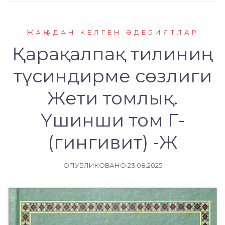
ЖАҢАДАН КЕЛГЕН ӘДЕБИЯТЛАР
Қарақалпақ тилиниң
түсиндирме сөзлиги
Жети томлық.
Үшинши том Г-
(гингивит) -Ж
ОПУБЛИКОВАНО
23.08.2025