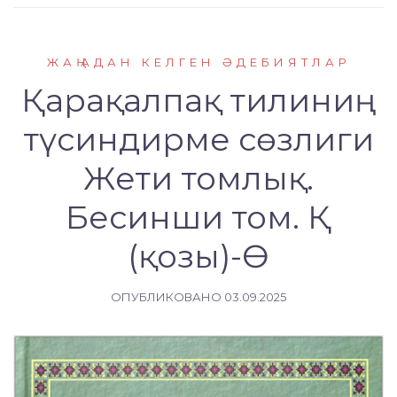
ЖАҢАДАН КЕЛГЕН ӘДЕБИЯТЛАР
Қарақалпақ тилиниң
түсиндирме сөзлиги
Жети томлық.
Бесинши том. Қ
(қозы)-Ө
ОПУБЛИКОВАНО
03.09.2025