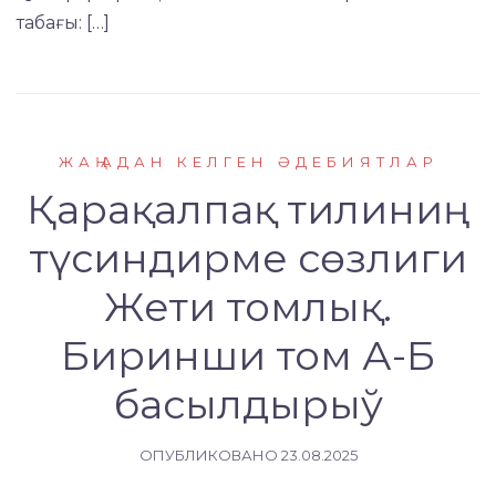
табағы: […]
ЖАҢАДАН КЕЛГЕН ӘДЕБИЯТЛАР
Қарақалпақ тилиниң
түсиндирме сөзлиги
Жети томлық.
Биринши том А-Б
басылдырыў
ОПУБЛИКОВАНО
23.08.2025