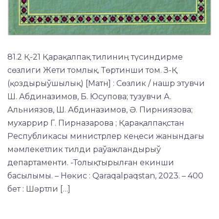
81.2 Қ-21 Қарақалпақ тилиниң түсиндирме
сөзлиги Жети томлық. Төртинши том. З-Қ
(қоздырыўшылық) [Матн] : Сөзлик / нашр этувчи
Ш. Абдиназимов, Б. Юсупова; тузувчи А.
Альниязов, Ш. Абдиназимов, Ә. Пирниязова;
мухаррир Г. Пирназарова ; Қарақалпақстан
Республикасы министрлер кеңеси жанындағы
мәмлекетлик тилди раўажландырыў
департаменти. -Толықтырылған екинши
басылымы. – Нөкис : Qaraqalpaqstan, 2023. – 400
бет : Шәртли […]