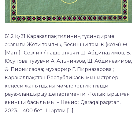
81.2 Қ-21 Қарақалпақ тилиниң түсиндирме
сөзлиги Жети томлық. Бесинши том. Қ (қозы)-Ө
[Матн] : Сөзлик / нашр этувчи Ш. Абдиназимов, Б.
Юсупова; тузувчи А. Альниязов, Ш. Абдиназимов,
Ә. Пирниязова; мухаррир Г. Пирназарова ;
Қарақалпақстан Республикасы министрлер
кеңеси жанындағы мәмлекетлик тилди
раўажландырыў департаменти. -Толықтырылған
екинши басылымы. – Нөкис : Qaraqalpaqstan,
2023. – 400 бет : Шәртли […]