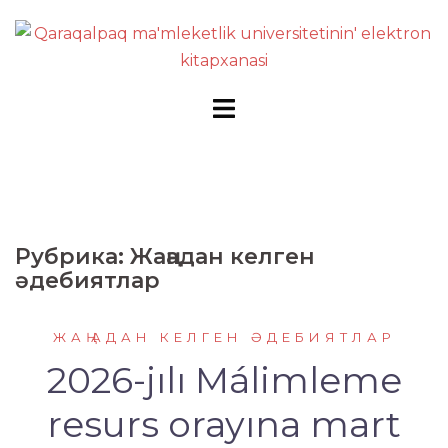
Перейти
к
содержимому
Рубрика:
Жаңадан келген
әдебиятлар
ЖАҢАДАН КЕЛГЕН ӘДЕБИЯТЛАР
2026-jılı Málimleme
resurs оrayına mart