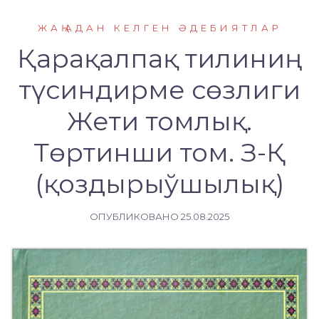
ЖАҢАДАН КЕЛГЕН ӘДЕБИЯТЛАР
Қарақалпақ тилиниң
түсиндирме сөзлиги
Жети томлық.
Төртинши том. З-Қ
(қоздырыўшылық)
ОПУБЛИКОВАНО
25.08.2025