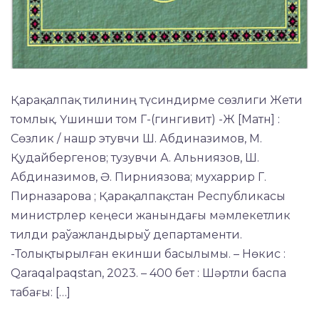
Қарақалпақ тилиниң түсиндирме сөзлиги Жети
томлық. Үшинши том Г-(гингивит) -Ж [Матн] :
Сөзлик / нашр этувчи Ш. Абдиназимов, М.
Қудайбергенов; тузувчи А. Альниязов, Ш.
Абдиназимов, Ә. Пирниязова; мухаррир Г.
Пирназарова ; Қарақалпақстан Республикасы
министрлер кеңеси жанындағы мәмлекетлик
тилди раўажландырыў департаменти.
-Толықтырылған екинши басылымы. – Нөкис :
Qaraqalpaqstan, 2023. – 400 бет : Шәртли баспа
табағы: […]