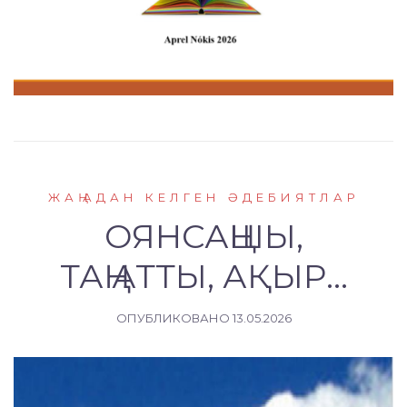
ЖАҢАДАН КЕЛГЕН ӘДЕБИЯТЛАР
ОЯНСАҢШЫ,
ТАҢ АТТЫ, АҚЫР…
ОПУБЛИКОВАНО
13.05.2026