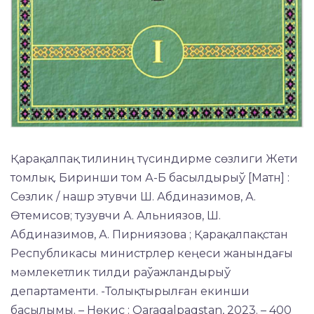
Қарақалпақ тилиниң түсиндирме сөзлиги Жети
томлық. Биринши том А-Б басылдырыў [Матн] :
Сөзлик / нашр этувчи Ш. Абдиназимов, А.
Өтемисов; тузувчи А. Альниязов, Ш.
Абдиназимов, А. Пирниязова ; Қарақалпақстан
Республикасы министрлер кеңеси жанындағы
мәмлекетлик тилди раўажландырыў
департаменти. -Толықтырылған екинши
басылымы. – Нөкис : Qaraqalpaqstan, 2023. – 400