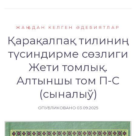
ЖАҢАДАН КЕЛГЕН ӘДЕБИЯТЛАР
Қарақалпақ тилиниң
түсиндирме сөзлиги
Жети томлық.
Алтыншы том П-C
(сыналыў)
ОПУБЛИКОВАНО
03.09.2025