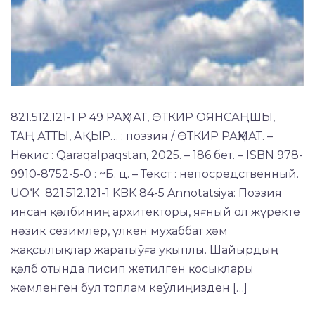
821.512.121-1 Р 49 РАҲМАТ, ѲТКИР ОЯНСАҢШЫ,
ТАҢ АТТЫ, АҚЫР… : поэзия / ѲТКИР РАҲМАТ. –
Нөкис : Qaraqalpaqstan, 2025. – 186 бет. – ISBN 978-
9910-8752-5-0 : ~Б. ц. – Текст : непосредственный.
UO‘K 821.512.121-1 KBK 84-5 Annotatsiya: Поэзия
инсан қәлбиниң архитекторы, яғный ол жүректе
нәзик сезимлер, үлкен муҳаббат ҳәм
жақсылықлар жаратыўға уқыплы. Шайырдың
қәлб отында писип жетилген қосықлары
жәмленген бул топлам кеўлиңизден […]