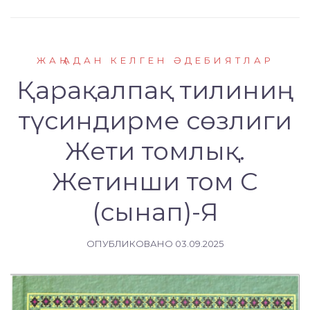
ЖАҢАДАН КЕЛГЕН ӘДЕБИЯТЛАР
Қарақалпақ тилиниң
түсиндирме сөзлиги
Жети томлық.
Жетинши том C
(сынап)-Я
ОПУБЛИКОВАНО
03.09.2025