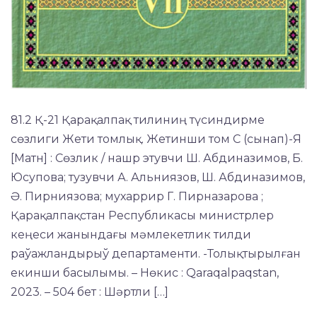
81.2 Қ-21 Қарақалпақ тилиниң түсиндирме
сөзлиги Жети томлық. Жетинши том C (сынап)-Я
[Матн] : Сөзлик / нашр этувчи Ш. Абдиназимов, Б.
Юсупова; тузувчи А. Альниязов, Ш. Абдиназимов,
Ә. Пирниязова; мухаррир Г. Пирназарова ;
Қарақалпақстан Республикасы министрлер
кеңеси жанындағы мәмлекетлик тилди
раўажландырыў департаменти. -Толықтырылған
екинши басылымы. – Нөкис : Qaraqalpaqstan,
2023. – 504 бет : Шәртли […]