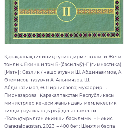
Қарақалпақ тилиниң түсиндирме сөзлиги Жети
томлық. Екинши том Б-(басылыў)-Г (гимнастика)
[Матн] : Сөзлик / нашр этувчи Ш. Абдиназимов, А.
Өтемисов; тузувчи А. Альниязов, Ш.
Абдиназимов, Ә. Пирниязова; мухаррир Г.
Пирназарова ; Қарақалпақстан Республикасы
министрлер кеңеси жанындағы мәмлекетлик
тилди раўажландырыў департаменти.
-Толықтырылған екинши басылымы. – Нөкис :
Qaraqalpaqstan, 2023. – 400 бет : Шәртли баспа