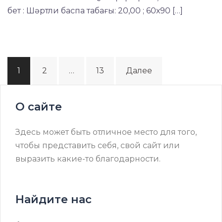
бет : Шәртли баспа табағы: 20,00 ; 60х90 […]
Пагинация
1
2
…
13
Далее
записей
О сайте
Здесь может быть отличное место для того,
чтобы представить себя, свой сайт или
выразить какие-то благодарности.
Найдите нас