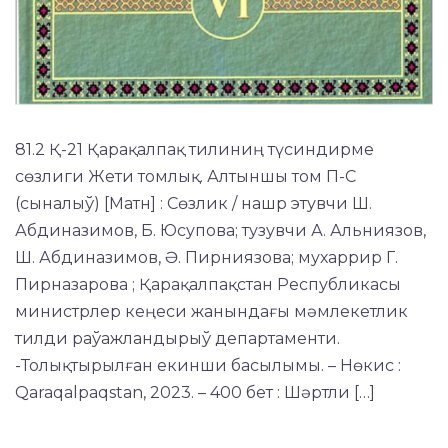
81.2 Қ-21 Қарақалпақ тилиниң түсиндирме
сөзлиги Жети томлық. Алтыншы том П-C
(сыналыў) [Матн] : Сөзлик / нашр этувчи Ш.
Абдиназимов, Б. Юсупова; тузувчи А. Альниязов,
Ш. Абдиназимов, Ә. Пирниязова; мухаррир Г.
Пирназарова ; Қарақалпақстан Республикасы
министрлер кеңеси жанындағы мәмлекетлик
тилди раўажландырыў департаменти.
-Толықтырылған екинши басылымы. – Нөкис :
Qaraqalpaqstan, 2023. – 400 бет : Шәртли […]