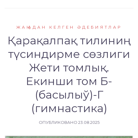
ЖАҢАДАН КЕЛГЕН ӘДЕБИЯТЛАР
Қарақалпақ тилиниң
түсиндирме сөзлиги
Жети томлық.
Екинши том Б-
(басылыў)-Г
(гимнастика)
ОПУБЛИКОВАНО
23.08.2025