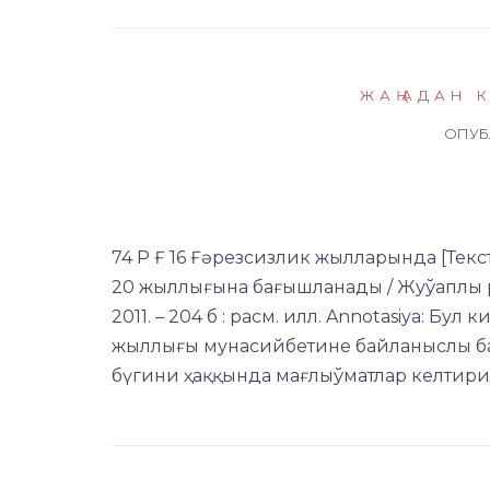
ЖАҢАДАН 
ОПУ
74 Р Ғ 16 Ғәрезсизлик жылларында [Тек
20 жыллығына бағышланады / Жуўаплы реда
2011. – 204 б : расм. илл. Annotasiya: Б
жыллығы мунасийбетине байланыслы бас
бүгини ҳаққында мағлыўматлар келтири