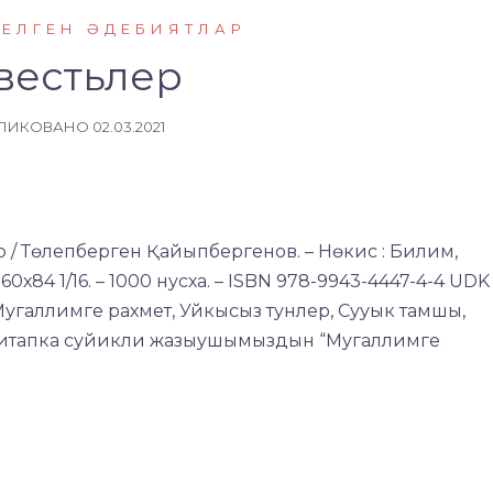
КЕЛГЕН ӘДЕБИЯТЛАР
вестьлер
ЛИКОВАНО
02.03.2021
р / Төлепберген Қайыпбергенов. – Нөкис : Билим,
; 60х84 1/16. – 1000 нусха. – ISBN 978-9943-4447-4-4 UDK
ar: Мугаллимге рахмет, Уйкысыз тунлер, Сууык тамшы,
л китапка суйикли жазыушымыздын “Мугаллимге