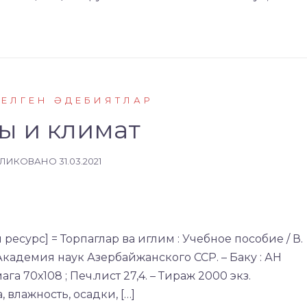
КЕЛГЕН ӘДЕБИЯТЛАР
ы и климат
БЛИКОВАНО
31.03.2021
 ресурс] = Торпаглар ва иглим : Учебное пособие / В.
 Академия наук Азербайжанского ССР. – Баку : АН
ага 70х108 ; Печ.лист 27,4. – Тираж 2000 экз.
 влажность, осадки, […]