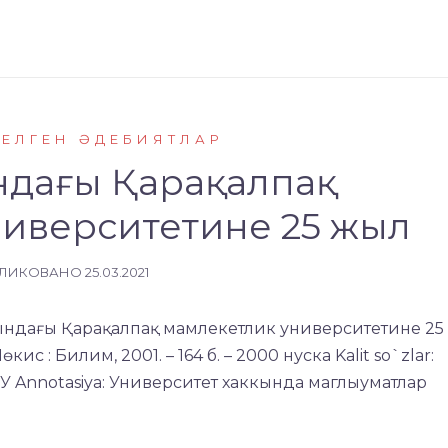
КЕЛГЕН ӘДЕБИЯТЛАР
ндағы Қарақалпақ
иверситетине 25 жыл
ЛИКОВАНО
25.03.2021
атындағы Қарақалпақ мамлекетлик университетине 25
ис : Билим, 2001. – 164 б. – 2000 нуска Kalit so`zlar:
У Annotasiya: Университет хаккында маглыуматлар