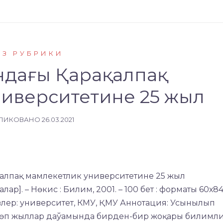
ЕЗ РУБРИКИ
ндағы Қарақалпақ
иверситетине 25 жыл
ЛИКОВАНО
26.03.2021
ақалпақ мамлекетлик университетине 25 жыл
алар]. – Нөкис : Билим, 2001. – 100 бет : форматы 60х8
созлер: университет, КМУ, ҚМУ Аннотация: Усынылып
 көп жыллар даўамында бирден-бир жоқары билимл