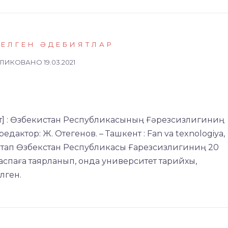
КЕЛГЕН ӘДЕБИЯТЛАР
БЛИКОВАНО
19.03.2021
ст] : Өзбекистан Республикасының Ғәрезсизлигиниң
ктор: Ж. Отегенов. – Ташкент : Fan va texnologiya,
ул китап Өзбекстан Республикасы Ғарезсизлигиниң 20
паға таярланып, онда университет тарийхы,
лген.