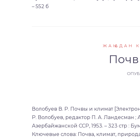
– 552 б
ЖАҢАДАН 
Почв
ОПУ
Волобуев В. Р. Почвы и климат [Электрон
Р. Волобуев, редактор П. А. Ландесман ;
Азербайжанской ССР, 1953. – 323 стр : Бум
Ключевые слова: Почва, климат, природа,