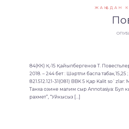
ЖАҢАДАН 
По
ОПУБ
84(КК) Қ-15 Қайыпбергенов Т. Повестьле
2018. – 244 бет : Шәртли баспа табақ 15,25 
821.512.121-31(081) BBK 5 Қар Kalit so`zl
Танха озине малим сыр Annotasiya: Бу
рахмет”, “Уйкысыз […]