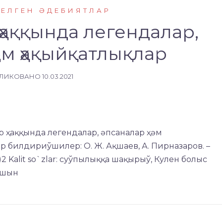
КЕЛГЕН ӘДЕБИЯТЛАР
ҳаққында легендалар,
әм ҳақыйқатлықлар
ЛИКОВАНО
10.03.2021
р ҳаққында легендалар, әпсаналар ҳәм
ир билдириўшилер: О. Ж. Ақшаев, А. Пирназаров. –
р)2 Kalit so`zlar: суўпылыққа шақырыў, Кулен болыс
ушын