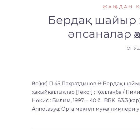
ЖАҢАДАН 
Бердақ шайыр 
әпсаналар ҳ
ОПУБ
8с(кк) П 45 Пахратдинов Ә Бердақ шайы
ҳақыйқатлықлар [Текст] : Қолланба / Пик
Нөкис : Билим, 1997. – 40 б. BBK 83.3(ка
Annotasiya: Орта мектеп муғаллимлери 