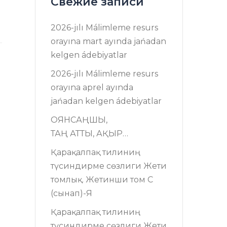
Свежие записи
2026-jılı Málimleme resurs
оrayına mart ayında jańadan
kelgen ádebiyatlar
2026-jılı Málimleme resurs
оrayına aprel ayında
jańadan kelgen ádebiyatlar
ОЯНСАҢШЫ,
ТАҢ АТТЫ, АҚЫР…
Қарақалпақ тилиниң
түсиндирме сөзлиги Жети
томлық. Жетинши том C
(сынап)-Я
Қарақалпақ тилиниң
түсиндирме сөзлиги Жети