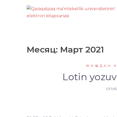
Перейти
к
содержимому
Месяц:
Март 2021
ЖАҢАДАН 
Lotin yozuv
ОПУ