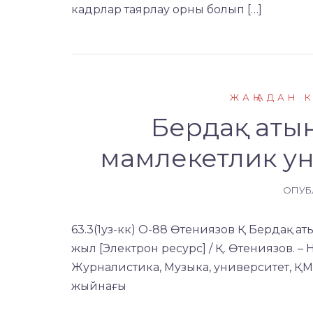
кадрлар таярлау орны болып […]
ЖАҢАДАН 
Бердақ аты
мамлекетлик ун
ОПУБ
63.3(1уз-кк) О-88 Өтениязов Қ Бердақ 
жыл [Электрон ресурс] / Қ. Өтениязов. – Нөк
Журналистика, Музыка, университет, ҚМ
жыйнағы