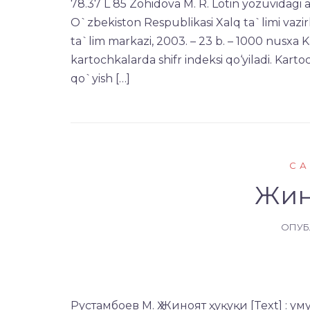
78.37 L 85 Zohidova M. R. Lotin yozuvidagi a
O`zbekiston Respublikasi Xalq ta`limi vazir
ta`lim markazi, 2003. – 23 b. – 1000 nusxa Ka
kartochkalarda shifr indeksi qo‘yiladi. Karto
qo`yish […]
СА
Жин
ОПУ
Рустамбоев М. Ҳ Жиноят ҳуқуқи [Text] : умум