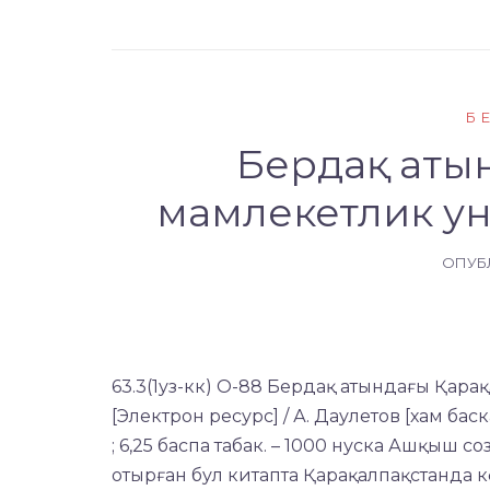
Б
Бердақ аты
мамлекетлик ун
ОПУБ
63.3(1уз-кк) О-88 Бердақ атындағы Қар
[Электрон ресурс] / А. Даулетов [хам баск
; 6,25 баспа табак. – 1000 нуска Ашқыш 
отырған бул китапта Қарақалпақстанда