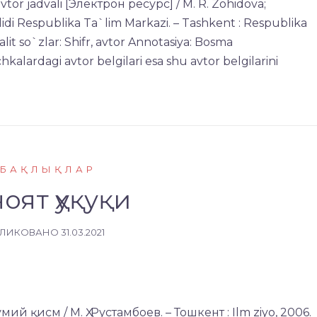
vtor jadvali [Электрон ресурс] / M. R. Zohidova;
lidi Respublika Ta`lim Markazi. – Tаshkent : Respublika
lit so`zlar: Shifr, avtor Annotasiya: Bosma
chkalardagi avtor belgilari esa shu avtor belgilarini
БАҚЛЫҚЛАР
оят ҳуқуқи
БЛИКОВАНО
31.03.2021
ий қисм / М. Ҳ. Рустамбоев. – Тошкент : Ilm ziyo, 2006.