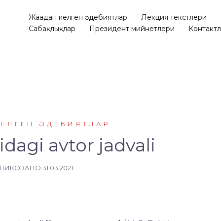
Жаңадан келген әдебиятлар
Лекция текстлери
Сабақлықлар
Президент мийнетлери
Контакт
КЕЛГЕН ӘДЕБИЯТЛАР
idagi avtor jadvali
БЛИКОВАНО
31.03.2021