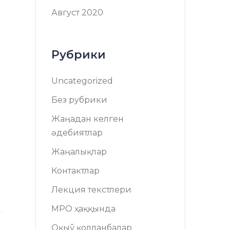
Август 2020
Рубрики
Uncategorized
Без рубрики
Жаңадан келген
әдебиятлар
Жаңалықлар
Контактлар
Лекция текстлери
МРО ҳаққында
Оқыў қолланбалар