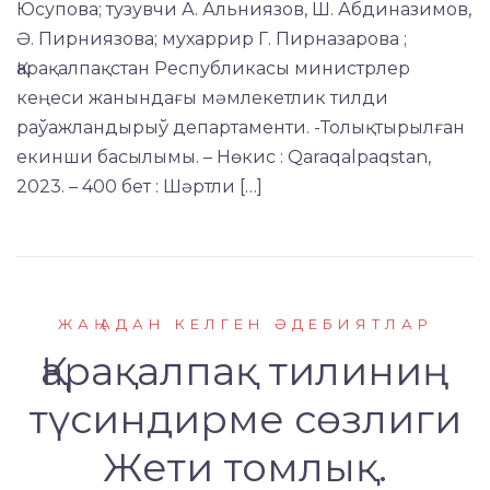
Юсупова; тузувчи А. Альниязов, Ш. Абдиназимов,
Ә. Пирниязова; мухаррир Г. Пирназарова ;
Қарақалпақстан Республикасы министрлер
кеңеси жанындағы мәмлекетлик тилди
раўажландырыў департаменти. -Толықтырылған
екинши басылымы. – Нөкис : Qaraqalpaqstan,
2023. – 400 бет : Шәртли […]
ЖАҢАДАН КЕЛГЕН ӘДЕБИЯТЛАР
Қарақалпақ тилиниң
түсиндирме сөзлиги
Жети томлық.