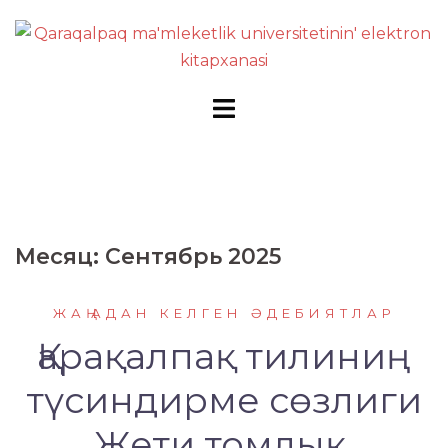
Перейти
к
содержимому
Месяц:
Сентябрь 2025
ЖАҢАДАН КЕЛГЕН ӘДЕБИЯТЛАР
Қарақалпақ тилиниң
түсиндирме сөзлиги
Жети томлық.