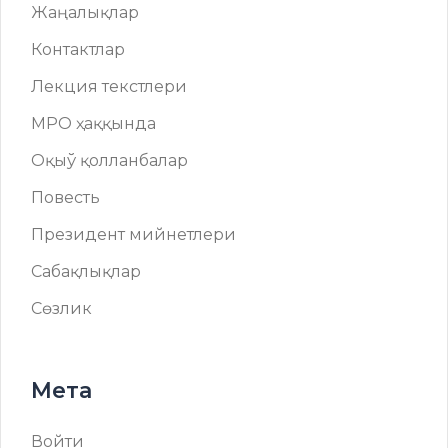
Жаңалықлар
Контактлар
Лекция текстлери
МРО ҳаққында
Оқыў қолланбалар
Повесть
Президент мийнетлери
Сабақлықлар
Сөзлик
Мета
Войти