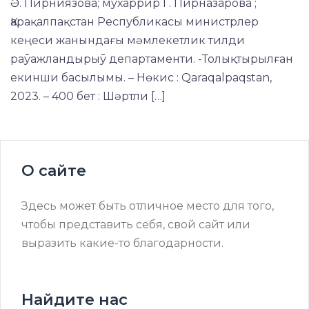
Ә. Пирниязова; мухаррир Г. Пирназарова ;
Қарақалпақстан Республикасы министрлер
кеңеси жанындағы мәмлекетлик тилди
раўажландырыў департаменти. -Толықтырылған
екинши басылымы. – Нөкис : Qaraqalpaqstan,
2023. – 400 бет : Шәртли […]
О сайте
Здесь может быть отличное место для того,
чтобы представить себя, свой сайт или
выразить какие-то благодарности.
Найдите нас