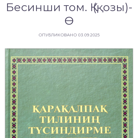
Бесинши том. Қ (қозы)-
Ө
ОПУБЛИКОВАНО
03.09.2025