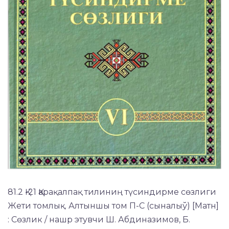
81.2 Қ-21 Қарақалпақ тилиниң түсиндирме сөзлиги
Жети томлық. Алтыншы том П-C (сыналыў) [Матн]
: Сөзлик / нашр этувчи Ш. Абдиназимов, Б.