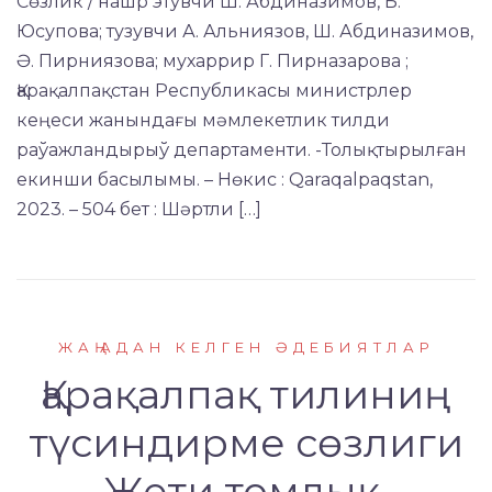
Сөзлик / нашр этувчи Ш. Абдиназимов, Б.
Юсупова; тузувчи А. Альниязов, Ш. Абдиназимов,
Ә. Пирниязова; мухаррир Г. Пирназарова ;
Қарақалпақстан Республикасы министрлер
кеңеси жанындағы мәмлекетлик тилди
раўажландырыў департаменти. -Толықтырылған
екинши басылымы. – Нөкис : Qaraqalpaqstan,
2023. – 504 бет : Шәртли […]
ЖАҢАДАН КЕЛГЕН ӘДЕБИЯТЛАР
Қарақалпақ тилиниң
түсиндирме сөзлиги
Жети томлық.