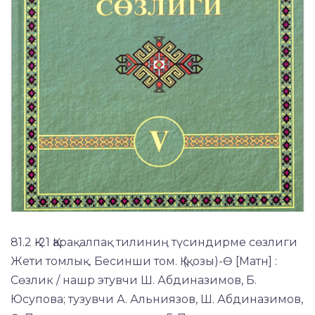
81.2 Қ-21 Қарақалпақ тилиниң түсиндирме сөзлиги
Жети томлық. Бесинши том. Қ (қозы)-Ө [Матн] :
Сөзлик / нашр этувчи Ш. Абдиназимов, Б.
Юсупова; тузувчи А. Альниязов, Ш. Абдиназимов,