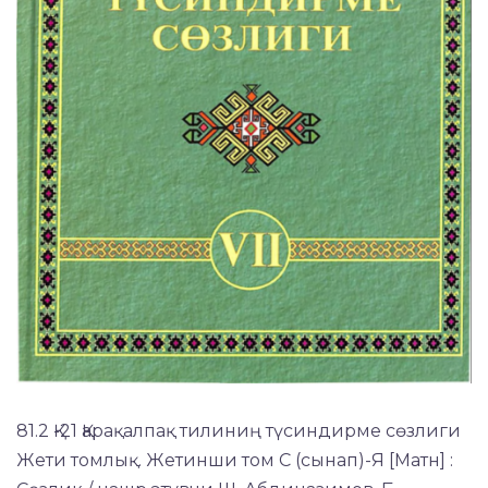
81.2 Қ-21 Қарақалпақ тилиниң түсиндирме сөзлиги
Жети томлық. Жетинши том C (сынап)-Я [Матн] :