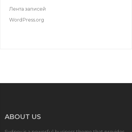
Лента записей
WordPress.org
ABOUT US
Sydney is a powerful business theme that provides