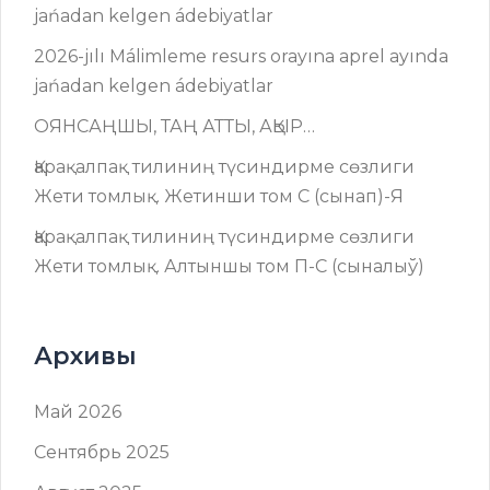
jańadan kelgen ádebiyatlar
2026-jılı Málimleme resurs оrayına aprel ayında
jańadan kelgen ádebiyatlar
ОЯНСАҢШЫ, ТАҢ АТТЫ, АҚЫР…
Қарақалпақ тилиниң түсиндирме сөзлиги
Жети томлық. Жетинши том C (сынап)-Я
Қарақалпақ тилиниң түсиндирме сөзлиги
Жети томлық. Алтыншы том П-C (сыналыў)
Архивы
Май 2026
Сентябрь 2025