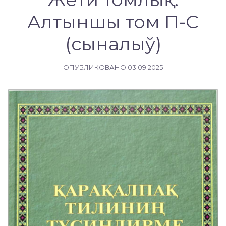
Алтыншы том П-C
(сыналыў)
ОПУБЛИКОВАНО
03.09.2025