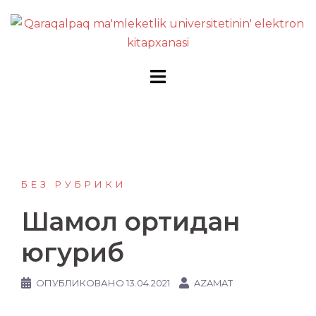
Перейти
к
содержимому
БЕЗ РУБРИКИ
Шамол ортидан
югуриб
ОПУБЛИКОВАНО
13.04.2021
AZAMAT