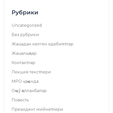
Рубрики
Uncategorized
Без рубрики
Жаңадан келген әдебиятлар
Жаңалықлар
Контактлар
Лекция текстлери
МРО ҳаққында
Оқыў қолланбалар
Повесть
Президент мийнетлери