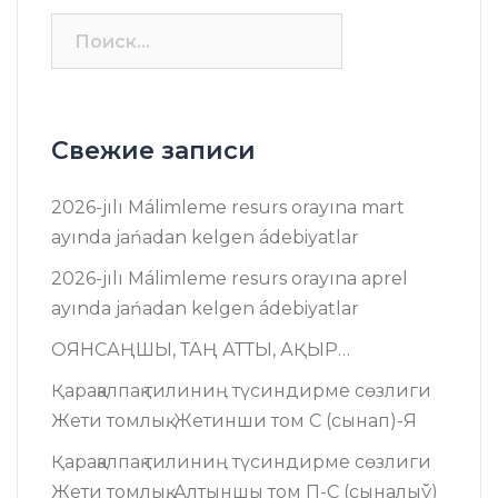
Найти:
Свежие записи
2026-jılı Málimleme resurs оrayına mart
ayında jańadan kelgen ádebiyatlar
2026-jılı Málimleme resurs оrayına aprel
ayında jańadan kelgen ádebiyatlar
ОЯНСАҢШЫ, ТАҢ АТТЫ, АҚЫР…
Қарақалпақ тилиниң түсиндирме сөзлиги
Жети томлық. Жетинши том C (сынап)-Я
Қарақалпақ тилиниң түсиндирме сөзлиги
Жети томлық. Алтыншы том П-C (сыналыў)