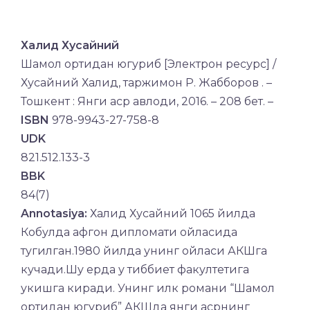
Халид Хусайний
Шамол ортидан югуриб [Электрон ресурс] /
Хусайний Халид, таржимон Р. Жабборов . –
Тошкент : Янги аср авлоди, 2016. – 208 бет. –
ISBN
978-9943-27-758-8
UDK
821.512.133-3
BBK
84(7)
Annotasiya:
Халид Хусайний 1065 йилда
Кобулда афгон дипломати ойласида
тугилган.1980 йилда унинг ойласи АКШга
кучади.Шу ерда у тиббиет факултетига
укишга киради. Унинг илк романи “Шамол
ортидан югуриб” АКШда янги асрнинг