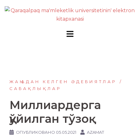
Перейти
к
содержимому
ЖАҢАДАН КЕЛГЕН ӘДЕБИЯТЛАР
САБАҚЛЫҚЛАР
Миллиардерга
қўйилган тўзоқ
ОПУБЛИКОВАНО
05.05.2021
AZAMAT