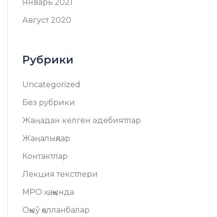
Январь 2021
Август 2020
Рубрики
Uncategorized
Без рубрики
Жаңадан келген әдебиятлар
Жаңалықлар
Контактлар
Лекция текстлери
МРО ҳаққында
Оқыў қолланбалар