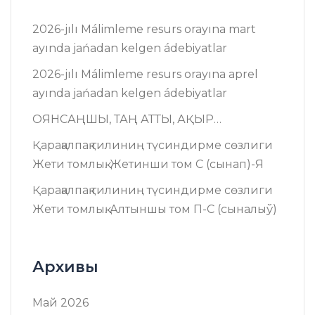
2026-jılı Málimleme resurs оrayına mart
ayında jańadan kelgen ádebiyatlar
2026-jılı Málimleme resurs оrayına aprel
ayında jańadan kelgen ádebiyatlar
ОЯНСАҢШЫ, ТАҢ АТТЫ, АҚЫР…
Қарақалпақ тилиниң түсиндирме сөзлиги
Жети томлық. Жетинши том C (сынап)-Я
Қарақалпақ тилиниң түсиндирме сөзлиги
Жети томлық. Алтыншы том П-C (сыналыў)
Архивы
Май 2026