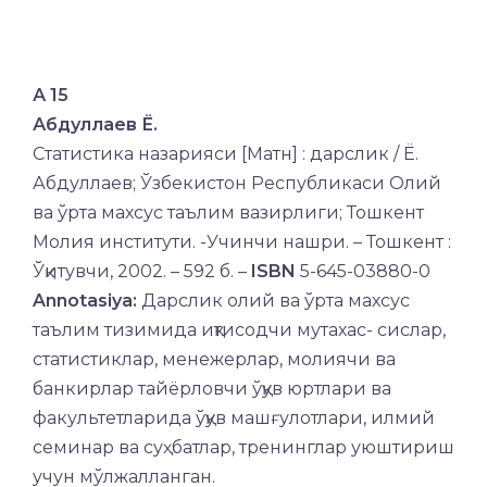
А 15
Абдуллаев Ё.
Статистика назарияси [Матн] : дарслик / Ё.
Абдуллаев; Ўзбекистон Республикаси Олий
ва ўрта махсус таълим вазирлиги; Тошкент
Молия институти. -Учинчи нашри. – Тошкент :
Ўқитувчи, 2002. – 592 б. –
ISBN
5-645-03880-0
Annotasiya:
Дарслик олий ва ўрта махсус
таълим тизимида иқтисодчи мутахас- сислар,
статистиклар, менежерлар, молиячи ва
банкирлар тайёрловчи ўқув юртлари ва
факультетларида ўқув машғулотлари, илмий
семинар ва суҳбатлар, тренинглар уюштириш
учун мўлжалланган.