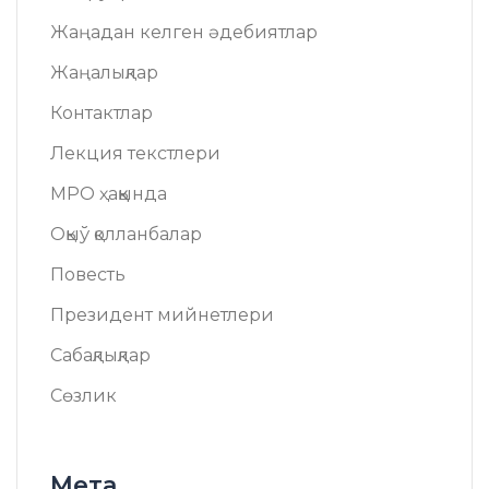
Жаңадан келген әдебиятлар
Жаңалықлар
Контактлар
Лекция текстлери
МРО ҳаққында
Оқыў қолланбалар
Повесть
Президент мийнетлери
Сабақлықлар
Сөзлик
Мета