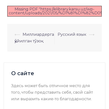
Missing PDF "https://elibrary.karsu.uz/wp-
content/uploads/2021/05/%D1%81%D1%82%D
Навигация
⟵
Миллиардерга
Русский язык
⟶
по
қўйилган тўзоқ
записям
О сайте
Здесь может быть отличное место для
того, чтобы представить себя, свой сайт
или выразить какие-то благодарности.