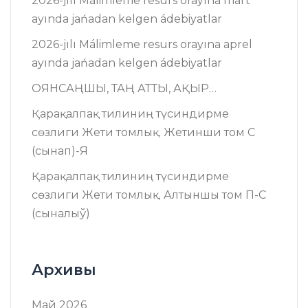
2026-jılı Málimleme resurs оrayına mart
ayında jańadan kelgen ádebiyatlar
2026-jılı Málimleme resurs оrayına aprel
ayında jańadan kelgen ádebiyatlar
ОЯНСАҢШЫ, ТАҢ АТТЫ, АҚЫР…
Қарақалпақ тилиниң түсиндирме
сөзлиги Жети томлық. Жетинши том C
(сынап)-Я
Қарақалпақ тилиниң түсиндирме
сөзлиги Жети томлық. Алтыншы том П-C
(сыналыў)
Архивы
Май 2026