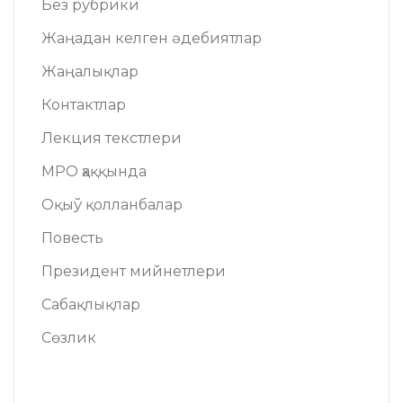
Без рубрики
Жаңадан келген әдебиятлар
Жаңалықлар
Контактлар
Лекция текстлери
МРО ҳаққында
Оқыў қолланбалар
Повесть
Президент мийнетлери
Сабақлықлар
Сөзлик