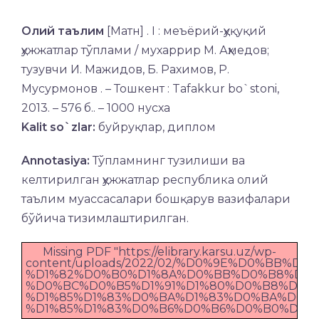
Олий таълим
[Матн] . I : меъёрий-ҳуқуқий
ҳужжатлар тўплами / мухаррир М. Аҳмедов;
тузувчи И. Мажидов, Б. Рахимов, Р.
Мусурмонов . – Тошкент : Tafakkur bo`stoni,
2013. – 576 б.. – 1000 нусха
Kalit so`zlar:
буйруқлар, диплом
Annotasiya:
Тўпламнинг тузилиши ва
келтирилган ҳужжатлар республика олий
таълим муассасалари бошқарув вазифалари
бўйича тизимлаштирилган.
Missing PDF "https://elibrary.karsu.uz/wp-
content/uploads/2022/02/%D0%9E%D0%BB%D0
%D1%82%D0%B0%D1%8A%D0%BB%D0%B8%D0%
%D0%BC%D0%B5%D1%91%D1%80%D0%B8%D0%B
%D1%85%D1%83%D0%BA%D1%83%D0%BA%D0%
%D1%85%D1%83%D0%B6%D0%B6%D0%B0%D1%82