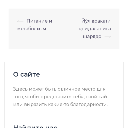
Навигация
⟵
Питание и
Йўл ҳаракати
по
метаболизм
қоидаларига
записям
шарҳлар
⟶
О сайте
Здесь может быть отличное место для
того, чтобы представить себя, свой сайт
или выразить какие-то благодарности.
Найдите нас