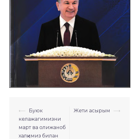
Навигация
⟵
Буюк
Жети асырым
⟶
по
келажагимизни
записям
март ва олижаноб
халқимиз билан