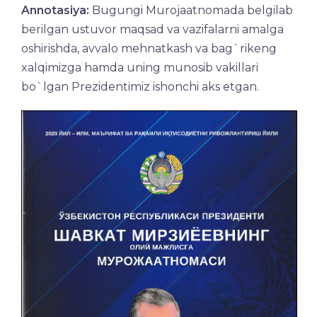
Annotasiya:
Bugungi Murojaatnomada belgilab
berilgan ustuvor maqsad va vazifalarni amalga
oshirishda, avvalo mehnatkash va bag`rikeng
xalqimizga hamda uning munosib vakillari
bo`lgan Prezidentimiz ishonchi aks etgan.