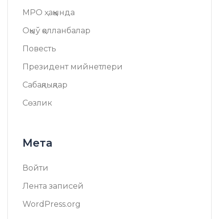
МРО ҳаққында
Оқыў қолланбалар
Повесть
Президент мийнетлери
Сабақлықлар
Сөзлик
Мета
Войти
Лента записей
WordPress.org