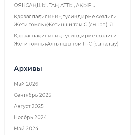
ОЯНСАҢШЫ, ТАҢ АТТЫ, АҚЫР…
Қарақалпақ тилиниң түсиндирме сөзлиги
Жети томлық. Жетинши том C (сынап)-Я
Қарақалпақ тилиниң түсиндирме сөзлиги
Жети томлық. Алтыншы том П-C (сыналыў)
Архивы
Май 2026
Сентябрь 2025
Август 2025
Ноябрь 2024
Май 2024