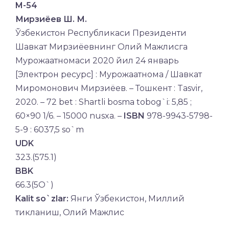
M-54
Мирзиёев Ш. М.
Ўзбекистон Республикаси Президенти
Шавкат Мирзиёевнинг Олий Мажлисга
Мурожаатномаси 2020 йил 24 январь
[Электрон ресурс] : Мурожаатнома / Шавкат
Миромонович Мирзиёев. – Тошкент : Tasvir,
2020. – 72 bet : Shartli bosma tobog`i: 5,85 ;
60×90 1/6. – 15000 nusxa. –
ISBN
978-9943-5798-
5-9 : 6037,5 so`m
UDK
323.(575.1)
BBK
66.3(5O`)
Kalit so`zlar:
Янги Ўзбекистон, Миллий
тикланиш, Олий Мажлис