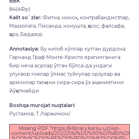
BBK
84(4Фр)
Kalit so`zlar:
Фитна, никоҳ, контрабандистлар,
Маззолата, Писанда, нонушта, қасос, фалсафа,
қарз, Бедазор
Annotasiya:
Бу китоб кўплар кутган дурдона.
Гарчанд Граф Монте-Кристо яратилганига
бир неча асрлар ўтган бўлса-да ундаги
улуғвор ғоялар ўлмас туйғулар орзулар ва
армонлар талқини сира-сира ўз аҳамиятини
йўқотмайди
Boshqa murojat nuqtalari:
Рустамов, Т./таржимон/
Missing PDF "https://elibrary.karsu.uz/wp-
content/uploads/2022/06/%D0%93%D1%80%D0%
%D0%9C%D0%BE%D0%BD%D1%82%D0%B5-