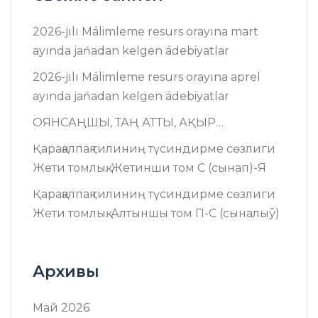
2026-jılı Málimleme resurs оrayına mart
ayında jańadan kelgen ádebiyatlar
2026-jılı Málimleme resurs оrayına aprel
ayında jańadan kelgen ádebiyatlar
ОЯНСАҢШЫ, ТАҢ АТТЫ, АҚЫР…
Қарақалпақ тилиниң түсиндирме сөзлиги
Жети томлық. Жетинши том C (сынап)-Я
Қарақалпақ тилиниң түсиндирме сөзлиги
Жети томлық. Алтыншы том П-C (сыналыў)
Архивы
Май 2026