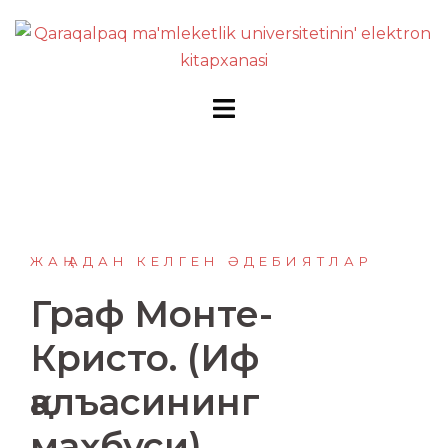
Перейти
к
содержимому
ЖАҢАДАН КЕЛГЕН ӘДЕБИЯТЛАР
Граф Монте-
Кристо. (Иф
қалъасининг
маҳбуси)