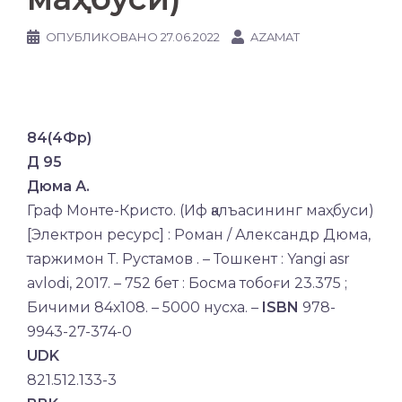
ОПУБЛИКОВАНО
27.06.2022
AZAMAT
84(4Фр)
Д 95
Дюма А.
Граф Монте-Кристо. (Иф қалъасининг маҳбуси)
[Электрон ресурс] : Роман / Александр Дюма,
таржимон Т. Рустамов . – Тошкент : Yangi asr
avlodi, 2017. – 752 бет : Босма тобоғи 23.375 ;
Бичими 84х108. – 5000 нусха. –
ISBN
978-
9943-27-374-0
UDK
821.512.133-3