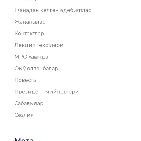
Жаңадан келген әдебиятлар
Жаңалықлар
Контактлар
Лекция текстлери
МРО ҳаққында
Оқыў қолланбалар
Повесть
Президент мийнетлери
Сабақлықлар
Сөзлик
Мета