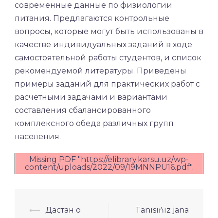
современные данные по физиологии
питания. Предлагаются контрольные
вопросы, которые могут быть использованы в
качестве индивидуальных заданий в ходе
самостоятельной работы студентов, и список
рекомендуемой литературы. Приведены
примеры заданий для практических работ с
расчетными задачами и вариантами
составления сбалансированного
комплексного обеда различных групп
населения.
Missing PDF "https://elibrary.karsu.uz/wp-
content/uploads/2022/09/19MNNPU16.pdf".
Навигация
⟵
Дастан о
Tanısıńız jana