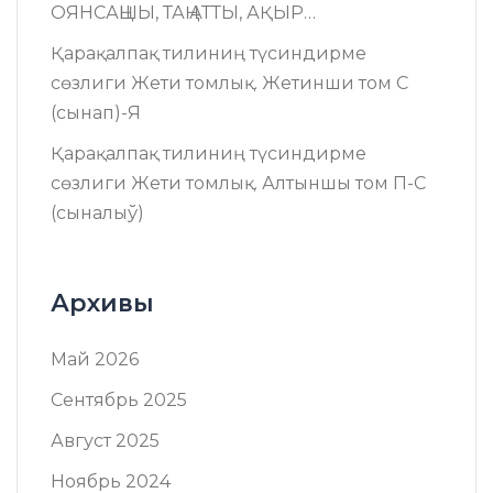
ОЯНСАҢШЫ, ТАҢ АТТЫ, АҚЫР…
Қарақалпақ тилиниң түсиндирме
сөзлиги Жети томлық. Жетинши том C
(сынап)-Я
Қарақалпақ тилиниң түсиндирме
сөзлиги Жети томлық. Алтыншы том П-C
(сыналыў)
Архивы
Май 2026
Сентябрь 2025
Август 2025
Ноябрь 2024