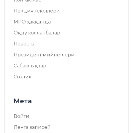
Лекция текстлери
МРО ҳаққында
Оқыў қолланбалар
Повесть
Президент мийнетлери
Сабақлықлар
Сөзлик
Мета
Войти
Лента записей