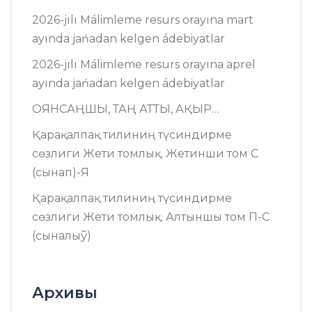
2026-jılı Málimleme resurs оrayına mart
ayında jańadan kelgen ádebiyatlar
2026-jılı Málimleme resurs оrayına aprel
ayında jańadan kelgen ádebiyatlar
ОЯНСАҢШЫ, ТАҢ АТТЫ, АҚЫР…
Қарақалпақ тилиниң түсиндирме
сөзлиги Жети томлық. Жетинши том C
(сынап)-Я
Қарақалпақ тилиниң түсиндирме
сөзлиги Жети томлық. Алтыншы том П-C
(сыналыў)
Архивы