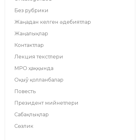
Без рубрики
Жаңадан келген әдебиятлар
Жаңалықлар
Контактлар
Лекция текстлери
МРО ҳаққында
Оқыў қолланбалар
Повесть
Президент мийнетлери
Сабақлықлар
Сөзлик