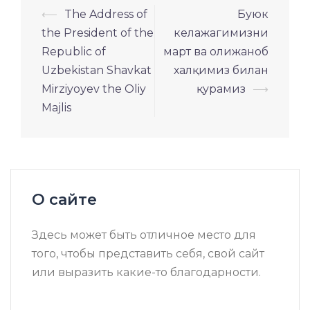
Навигация
⟵
The Address of
Буюк
по
the President of the
келажагимизни
записям
Republic of
март ва олижаноб
Uzbekistan Shavkat
халқимиз билан
Mirziyoyev the Oliy
қурамиз
⟶
Majlis
О сайте
Здесь может быть отличное место для
того, чтобы представить себя, свой сайт
или выразить какие-то благодарности.