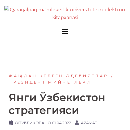
Перейти
к
содержимому
ЖАҢАДАН КЕЛГЕН ӘДЕБИЯТЛАР
ПРЕЗИДЕНТ МИЙНЕТЛЕРИ
Янги Ўзбекистон
стратегияси
ОПУБЛИКОВАНО
01.04.2022
AZAMAT