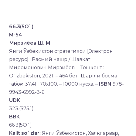
66.3(5O`)
M-54
Мирзиёев Ш. М.
Янги Ўзбекистон стратегияси [Электрон
ресурс] : Расмий нашр / Шавкат
Миромонович Мирзиёев. – Тошкент :
O`zbekiston, 2021. – 464 бет : Шартли босма
табоғи 37,41 ; 70х100. – 10000 нусха. –
ISBN
978-
9943-6992-3-6
UDK
323.(575.1)
BBK
66.3(5O`)
Kalit so`zlar:
Янги Ўзбекистон, Халқпарвар,