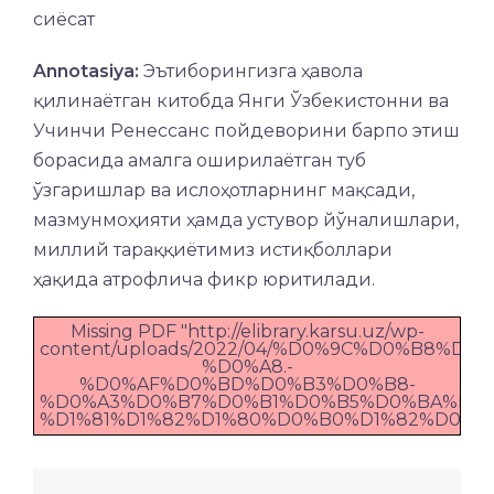
сиёсат
Annotasiya:
Эътиборингизга ҳавола
қилинаётган китобда Янги Ўзбекистонни ва
Учинчи Ренессанс пойдеворини барпо этиш
борасида амалга оширилаётган туб
ўзгаришлар ва ислоҳотларнинг мақсади,
мазмунмоҳияти ҳамда устувор йўналишлари,
миллий тараққиётимиз истиқболлари
ҳақида атрофлича фикр юритилади.
Missing PDF "http://elibrary.karsu.uz/wp-
content/uploads/2022/04/%D0%9C%D0%B8%
%D0%A8.-
%D0%AF%D0%BD%D0%B3%D0%B8-
%D0%A3%D0%B7%D0%B1%D0%B5%D0%BA%D0%
%D1%81%D1%82%D1%80%D0%B0%D1%82%D0%B5%