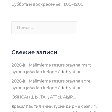
Суббота и воскресенье: 11:00–15:00
Найти:
Свежие записи
2026-jılı Málimleme resurs оrayına mart
ayında jańadan kelgen ádebiyatlar
2026-jılı Málimleme resurs оrayına aprel
ayında jańadan kelgen ádebiyatlar
ОЯНСАҢШЫ, ТАҢ АТТЫ, АҚЫР…
Қарақалпақ тилиниң түсиндирме сөзлиги