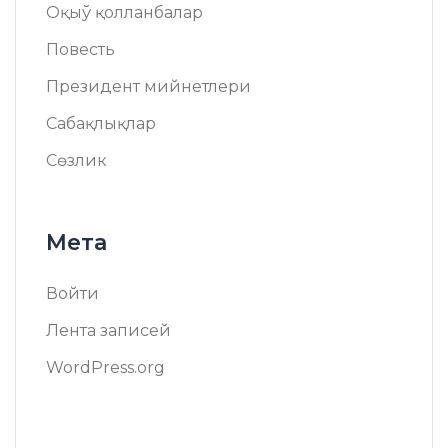
Оқыў қолланбалар
Повесть
Президент мийнетлери
Сабақлықлар
Сөзлик
Мета
Войти
Лента записей
WordPress.org