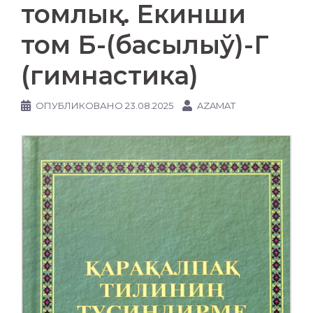
томлық. Екинши
том Б-(басылыў)-Г
(гимнастика)
ОПУБЛИКОВАНО
23.08.2025
AZAMAT