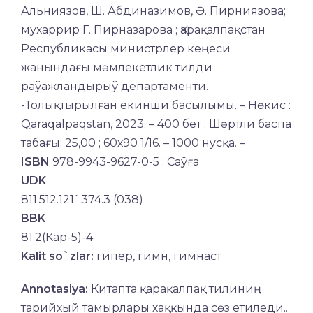
Альниязов, Ш. Абдиназимов, Ә. Пирниязова;
мухаррир Г. Пирназарова ; Қарақалпақстан
Республикасы министрлер кеңеси
жанындағы мәмлекетлик тилди
раўажландырыў департаменти.
-Толықтырылған екинши басылымы. – Нөкис :
Qaraqalpaqstan, 2023. – 400 бет : Шәртли баспа
табағы: 25,00 ; 60х90 1/16. – 1000 нусқа. –
ISBN
978-9943-9627-0-5 : Саўға
UDK
811.512.121`374.3 (038)
BBK
81.2(Кар-5)-4
Kalit so`zlar:
гипер, гимн, гимнаст
Annotasiya:
Китапта қарақалпақ тилиниң
тарийхый тамырлары хаққында сөз етиледи..