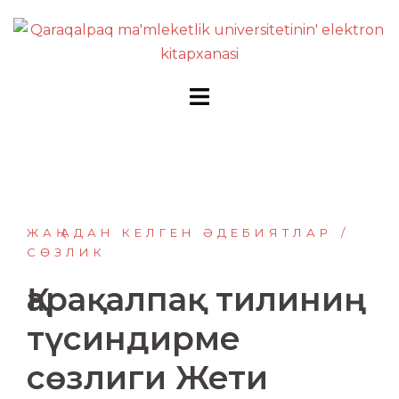
Перейти
к
содержимому
ЖАҢАДАН КЕЛГЕН ӘДЕБИЯТЛАР
СӨЗЛИК
Қарақалпақ тилиниң
түсиндирме
сөзлиги Жети