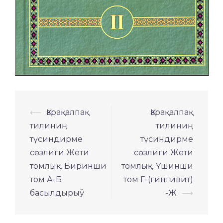
Навигация
⟵
Қарақалпақ
Қарақалпақ
по
тилиниң
тилиниң
записям
түсиндирме
түсиндирме
сөзлиги Жети
сөзлиги Жети
томлық. Биринши
томлық. Үшинши
том А-Б
том Г-(гингивит)
басылдырыў
-Ж
⟶