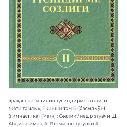
Қарақалпақ тилиниң түсиндирме сөзлиги
Жети томлық. Екинши том Б-(басылыў)-Г
(гимнастика) [Матн] : Сөзлик / нашр этувчи Ш.
Абдиназимов, А. Өтемисов; тузувчи А.