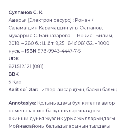
Султанов С. К.
Ақдәрья [Электрон ресурс] : Роман /
Саламатдин Караматдин улы Султанов,
мухаррир С. Байназарова . – Нөкис : Билим,
2018. – 280 б. : Ш.б.т. 9,25 ; 84х1081/32. – 1000
нусқа. –
ISBN
978-9943-4447-7-5
UDK
821.512.121 (081)
BBK
5 Қар
Kalit so`zlar:
Гитлер, қайсар қатын, басқын балық
Annotasiya:
Қолыңыздағы бул китапта автор
немец-фашист басқыншыларына қарсы
екинши дүнья жүзлик урыс жылларындағы
Мойнақ районы балықшыларының тылдағы