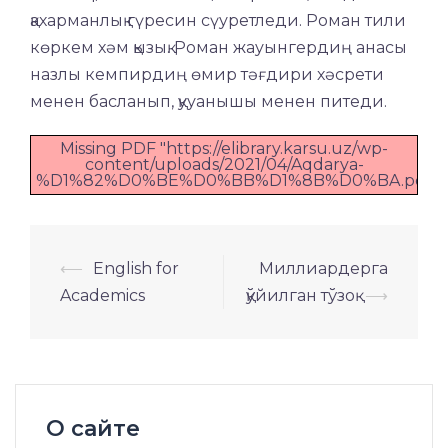
қахарманлық гүресин сүуретледи. Роман тили
көркем хәм қызық. Роман жауынгердиң анасы
назлы кемпирдиң өмир тәғдири хәсрети
менен басланып, қууанышы менен питеди.
Missing PDF "https://elibrary.karsu.uz/wp-
content/uploads/2021/04/Aqdarya-
%D1%82%D0%BE%D0%BB%D1%8B%D0%BA.pdf".
Навигация
⟵
English for
Миллиардерга
по
Academics
қўйилган тўзоқ
⟶
записям
О сайте