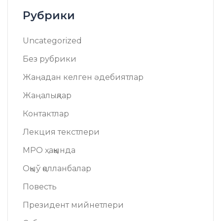
Рубрики
Uncategorized
Без рубрики
Жаңадан келген әдебиятлар
Жаңалықлар
Контактлар
Лекция текстлери
МРО ҳаққында
Оқыў қолланбалар
Повесть
Президент мийнетлери