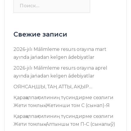
Найти:
Свежие записи
2026-jılı Málimleme resurs оrayına mart
ayında jańadan kelgen ádebiyatlar
2026-jılı Málimleme resurs оrayına aprel
ayında jańadan kelgen ádebiyatlar
ОЯНСАҢШЫ, ТАҢ АТТЫ, АҚЫР…
Қарақалпақ тилиниң түсиндирме сөзлиги
Жети томлық. Жетинши том C (сынап)-Я
Қарақалпақ тилиниң түсиндирме сөзлиги
Жети томлық. Алтыншы том П-C (сыналыў)