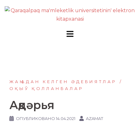
Перейти
к
содержимому
ЖАҢАДАН КЕЛГЕН ӘДЕБИЯТЛАР
ОҚЫЎ ҚОЛЛАНБАЛАР
Ақдәрья
ОПУБЛИКОВАНО
14.04.2021
AZAMAT