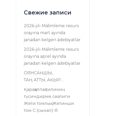
Свежие записи
2026-jılı Málimleme resurs
оrayına mart ayında
jańadan kelgen ádebiyatlar
2026-jılı Málimleme resurs
оrayına aprel ayında
jańadan kelgen ádebiyatlar
ОЯНСАҢШЫ,
ТАҢ АТТЫ, АҚЫР…
Қарақалпақ тилиниң
түсиндирме сөзлиги
Жети томлық. Жетинши
том C (сынап)-Я