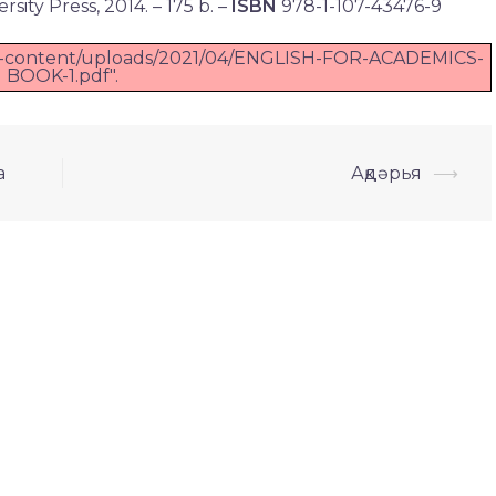
sity Press, 2014. – 175 b. –
ISBN
978-1-107-43476-9
z/wp-content/uploads/2021/04/ENGLISH-FOR-ACADEMICS-
BOOK-1.pdf".
а
Ақдәрья
⟶