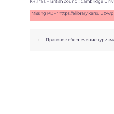
Книга 1. – British council: Cambridge Univer
Missing PDF "https://elibrary.karsu.u
Навигация
⟵
Правовое обеспечение туризм
по
записям