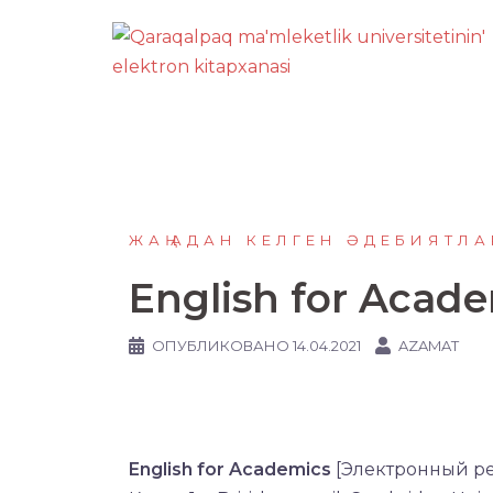
Перейти
к
содержимому
ЖАҢАДАН КЕЛГЕН ӘДЕБИЯТЛА
English for Acad
ОПУБЛИКОВАНО
14.04.2021
AZAMAT
English for Academics
[Электронный рес