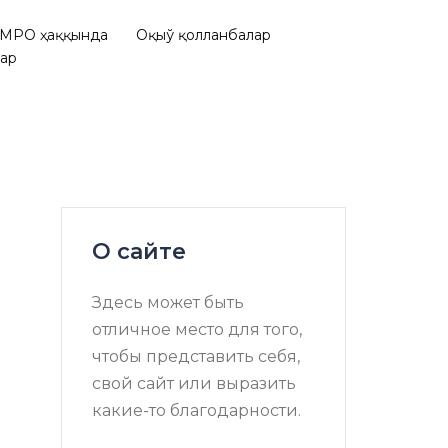
МРО ҳаққында
Оқыў қолланбалар
лар
О сайте
Здесь может быть
отличное место для того,
чтобы представить себя,
свой сайт или выразить
какие-то благодарности.