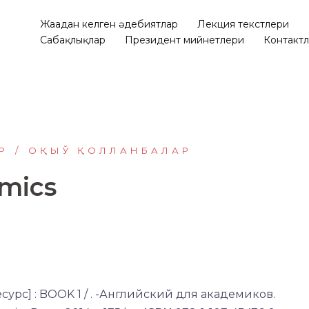
Жаңадан келген әдебиятлар
Лекция текстлери
Сабақлықлар
Президент мийнетлери
Контакт
Р
ОҚЫЎ ҚОЛЛАНБАЛАР
emics
урс] : BOOK 1 / . -Английский для академиков.