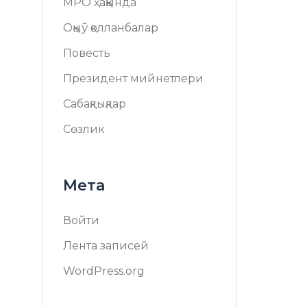
МРО ҳаққында
Оқыў қолланбалар
Повесть
Президент мийнетлери
Сабақлықлар
Сөзлик
Мета
Войти
Лента записей
WordPress.org