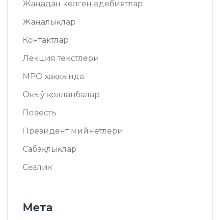
Жаңадан келген әдебиятлар
Жаңалықлар
Контактлар
Лекция текстлери
МРО ҳаққында
Оқыў қолланбалар
Повесть
Президент мийнетлери
Сабақлықлар
Сөзлик
Мета