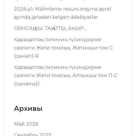
2026-jılı Málimleme resurs оrayına aprel
ayında jańadan kelgen ádebiyatlar
ОЯНСАҢШЫ, ТАҢ АТТЫ, АҚЫР…
Қарақалпақ тилиниң түсиндирме
сөзлиги Жети томлық. Жетинши том C
(сынап)-Я
Қарақалпақ тилиниң түсиндирме
сөзлиги Жети томлық. Алтыншы том П-C
(сыналыў)
Архивы
Май 2026
Сентябрь 2025