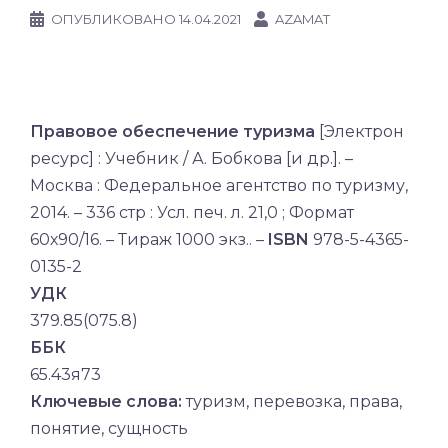
ОПУБЛИКОВАНО
14.04.2021
AZAMAT
Правовое обеспечение туризма
[Электрон
ресурс] : Учебник / А. Бобкова [и др.]. –
Москва : Федеральное агентство по туризму,
2014. – 336 стр : Усл. печ. л. 21,0 ; Формат
60х90/16. – Тираж 1000 экз.. –
ISBN
978-5-4365-
0135-2
УДК
379.85(075.8)
ББК
65.43я73
Ключевые слова:
туризм, перевозка, права,
понятие, сущность