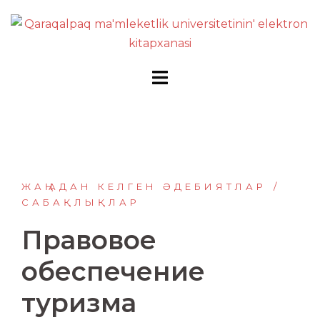
Перейти
к
содержимому
ЖАҢАДАН КЕЛГЕН ӘДЕБИЯТЛАР
САБАҚЛЫҚЛАР
Правовое
обеспечение
туризма