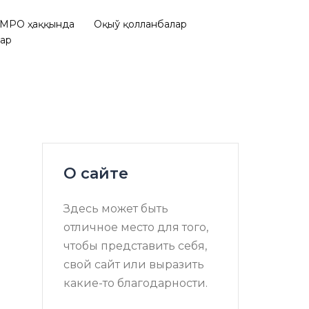
МРО ҳаққында
Оқыў қолланбалар
лар
О сайте
Здесь может быть
отличное место для того,
чтобы представить себя,
свой сайт или выразить
какие-то благодарности.