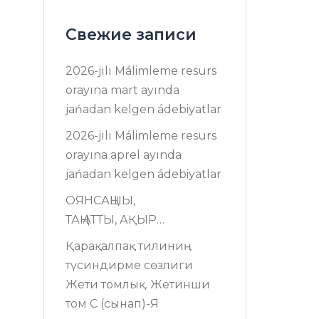
Свежие записи
2026-jılı Málimleme resurs
оrayına mart ayında
jańadan kelgen ádebiyatlar
2026-jılı Málimleme resurs
оrayına aprel ayında
jańadan kelgen ádebiyatlar
ОЯНСАҢШЫ,
ТАҢ АТТЫ, АҚЫР…
Қарақалпақ тилиниң
түсиндирме сөзлиги
Жети томлық. Жетинши
том C (сынап)-Я