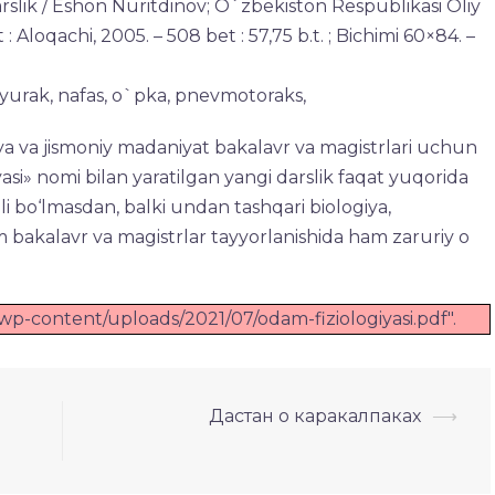
rslik / Eshon Nuritdinov; O`zbekiston Respublikasi Oliy
: Aloqachi, 2005. – 508 bet : 57,75 b.t. ; Bichimi 60×84. –
 yurak, nafas, o`pka, pnevmotoraks,
ya va jismoniy madaniyat bakalavr va magistrlari uchun
si» nomi bilan yaratilgan yangi darslik faqat yuqorida
i bo‘lmasdan, balki undan tashqari biologiya,
m bakalavr va magistrlar tayyorlanishida ham zaruriy o
z/wp-content/uploads/2021/07/odam-fiziologiyasi.pdf".
Дастан о каракалпаках
⟶