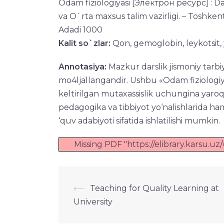
Odam fiziologiyasi [Электрон ресурс] : Da
va O`rta maxsus talim vazirligi. – Toshkent 
Adadi 1000
Kalit so`zlar:
Qon, gemoglobin, leykotsit,
Annotasiya:
Mazkur darslik jismoniy tarbi
mo4ljallangandir. Ushbu «Odam fiziologiya
keltirilgan mutaxassislik uchungina yaroql
pedagogika va tibbiyot yo‘nalishlarida ha
‘quv adabiyoti sifatida ishlatilishi mumkin.
Missing PDF "https://elibrary.karsu.u
Навигация
⟵
Teaching for Quality Learning at
University
по