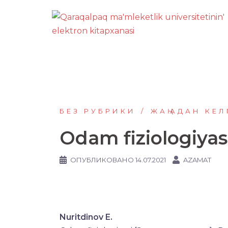
Перейти
к
содержимому
БЕЗ РУБРИКИ
ЖАҢАДАН КЕЛ
Odam fiziologiyas
ОПУБЛИКОВАНО
14.07.2021
AZAMAT
Nuritdinov E.