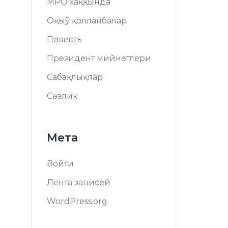
МРО ҳаққында
Оқыў қолланбалар
Повесть
Президент мийнетлери
Сабақлықлар
Сөзлик
Мета
Войти
Лента записей
WordPress.org