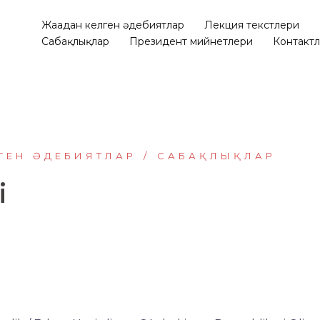
Жаңадан келген әдебиятлар
Лекция текстлери
Сабақлықлар
Президент мийнетлери
Контакт
ГЕН ӘДЕБИЯТЛАР
САБАҚЛЫҚЛАР
i