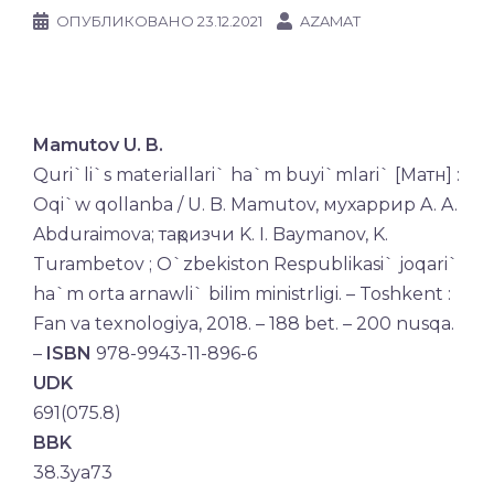
ОПУБЛИКОВАНО
23.12.2021
AZAMAT
Mamutov U. B.
Quri`li`s materiallari` ha`m buyi`mlari` [Матн] :
Oqi`w qollanba / U. B. Mamutov, мухаррир A. A.
Abduraimova; тақризчи K. I. Baymanov, K.
Turambetov ; O`zbekiston Respublikasi` joqari`
ha`m orta arnawli` bilim ministrligi. – Toshkent :
Fan va texnologiya, 2018. – 188 bet. – 200 nusqa.
–
ISBN
978-9943-11-896-6
UDK
691(075.8)
BBK
38.3ya73