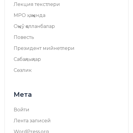
Лекция текстлери
МРО ҳаққында
Оқыў қолланбалар
Повесть
Президент мийнетлери
Сабақлықлар
Сөзлик
Мета
Войти
Лента записей
WordPress.org