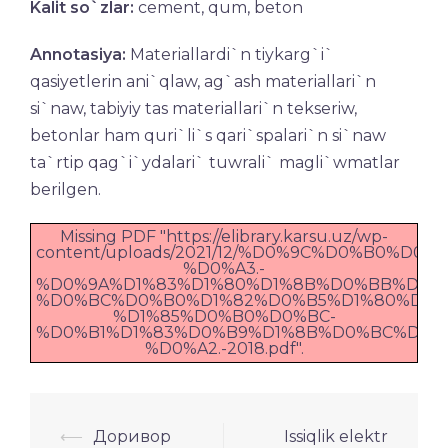
Kalit so`zlar:
cement, qum, beton
Annotasiya:
Materiallardi`n tiykarg`i`
qasiyetlerin ani`qlaw, ag`ash materiallari`n
si`naw, tabiyiy tas materiallari`n tekseriw,
betonlar ham quri`li`s qari`spalari`n si`naw
ta`rtip qag`i`ydalari` tuwrali` magli`wmatlar
berilgen.
Missing PDF "https://elibrary.karsu.uz/wp-
content/uploads/2021/12/%D0%9C%D0%B0%D
%D0%A3.-
%D0%9A%D1%83%D1%80%D1%8B%D0%BB%D1%8
%D0%BC%D0%B0%D1%82%D0%B5%D1%80%D0%
%D1%85%D0%B0%D0%BC-
%D0%B1%D1%83%D0%B9%D1%8B%D0%BC%D0%B
%D0%A2.-2018.pdf".
Навигация
⟵
Доривор
Issiqlik elektr