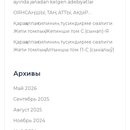
ayında jańadan kelgen ádebiyatlar
ОЯНСАҢШЫ, ТАҢ АТТЫ, АҚЫР…
Қарақалпақ тилиниң түсиндирме сөзлиги
Жети томлық. Жетинши том C (сынап)-Я
Қарақалпақ тилиниң түсиндирме сөзлиги
Жети томлық. Алтыншы том П-C (сыналыў)
Архивы
Май 2026
Сентябрь 2025
Август 2025
Ноябрь 2024