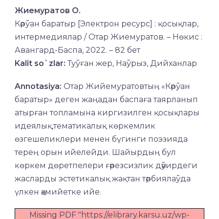
Жиемуратов О.
Кәрўан баратыр [Электрон ресурс] : қосықлар,
интермедиялар / Отар Жиемуратов. – Нөкис :
Авангард-Баспа, 2022. – 82 бет
Kalit so`zlar:
Туўған жер, Наўрыз, Дийханлар
Annotasiya:
Отар Жийемуратовтың «Кәрўан
баратыр» деген жаңадан баспаға таярланып
атырған топламына киргизилген қосықлары
идеялық,тематикалық көркемлик
өзгешеликлери менен бүгинги поэзияда
терең орын ийелейди. Шайырдың бул
көркем дөретпелери ғәрезсизлик дәўирдеги
жасларды эстетикалық жақтан тәрбиялаўда
үлкен әҳмийетке ийе.
Missing PDF "https://elibrary.karsu.uz/wp-