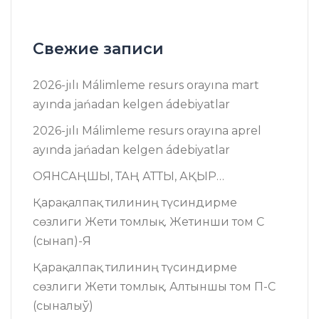
Свежие записи
2026-jılı Málimleme resurs оrayına mart
ayında jańadan kelgen ádebiyatlar
2026-jılı Málimleme resurs оrayına aprel
ayında jańadan kelgen ádebiyatlar
ОЯНСАҢШЫ, ТАҢ АТТЫ, АҚЫР…
Қарақалпақ тилиниң түсиндирме
сөзлиги Жети томлық. Жетинши том C
(сынап)-Я
Қарақалпақ тилиниң түсиндирме
сөзлиги Жети томлық. Алтыншы том П-C
(сыналыў)