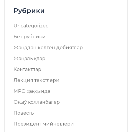
Рубрики
Uncategorized
Без рубрики
Жаңадан келген әдебиятлар
Жаңалықлар
Контактлар
Лекция текстлери
МРО ҳаққында
Оқыў қолланбалар
Повесть
Президент мийнетлери