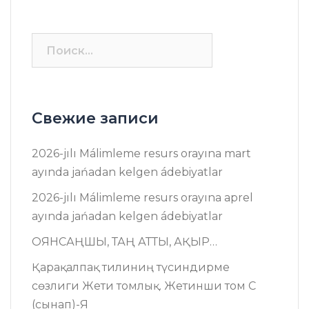
Найти:
Свежие записи
2026-jılı Málimleme resurs оrayına mart
ayında jańadan kelgen ádebiyatlar
2026-jılı Málimleme resurs оrayına aprel
ayında jańadan kelgen ádebiyatlar
ОЯНСАҢШЫ, ТАҢ АТТЫ, АҚЫР…
Қарақалпақ тилиниң түсиндирме
сөзлиги Жети томлық. Жетинши том C
(сынап)-Я