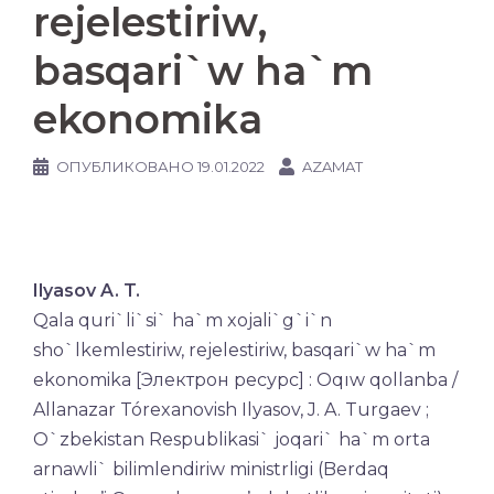
rejelestiriw,
basqari`w ha`m
ekonomika
ОПУБЛИКОВАНО
19.01.2022
AZAMAT
Ilyasov A. T.
Qala quri`li`si` ha`m xojali`g`i`n
sho`lkemlestiriw, rejelestiriw, basqari`w ha`m
ekonomika [Электрон ресурс] : Oqıw qollanba /
Allanazar Tórexanovish Ilyasov, J. A. Turgaev ;
O`zbekistan Respublikasi` joqari` ha`m orta
arnawli` bilimlendiriw ministrligi (Berdaq