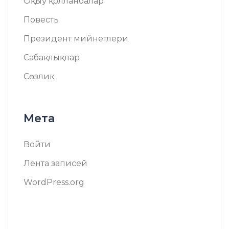
Оқыў қолланбалар
Повесть
Президент мийнетлери
Сабақлықлар
Сөзлик
Мета
Войти
Лента записей
WordPress.org