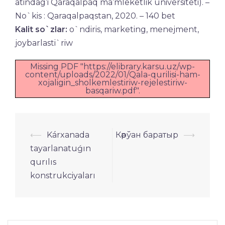
atindag’i Qaraqalpaq ma’mleketlik universiteti). –
No`kis : Qaraqalpaqstan, 2020. – 140 bet
Kalit so`zlar:
o`ndiris, marketing, menejment,
joybarlasti`riw
Missing PDF "https://elibrary.karsu.uz/wp-
content/uploads/2022/01/Qala-qurilisi-ham-
xojaligin_sholkemlestiriw-rejelestiriw-
basqariw.pdf".
Навигация
⟵
Kárxanada
Кәрўан баратыр
⟶
по
tayarlanatuǵın
записям
qurılıs
konstrukciyaları