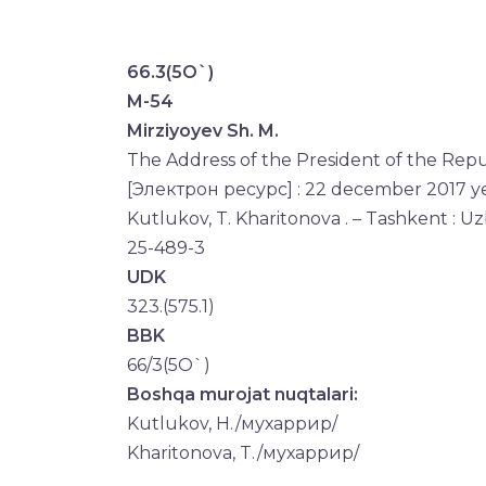
66.3(5O`)
M-54
Mirziyoyev Sh. M.
The Address of the President of the Repub
[Электрон ресурс] : 22 december 2017 ye
Kutlukov, T. Kharitonova . – Tashkent : Uz
25-489-3
UDK
323.(575.1)
BBK
66/3(5O`)
Boshqa murojat nuqtalari:
Kutlukov, H./мухаррир/
Kharitonova, T./мухаррир/