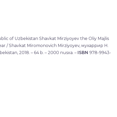
lic of Uzbekistan Shavkat Mirziyoyev the Oliy Majlis
ar / Shavkat Miromonovich Mirziyoyev, мухаррир H.
bekistan, 2018. – 64 b. – 2000 nusxa. –
ISBN
978-9943-