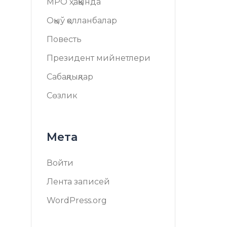
МРО ҳаққында
Оқыў қолланбалар
Повесть
Президент мийнетлери
Сабақлықлар
Сөзлик
Мета
Войти
Лента записей
WordPress.org