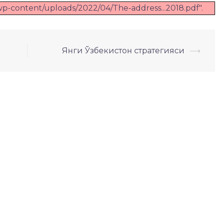
z/wp-content/uploads/2022/04/The-address...2018.pdf".
Янги Ўзбекистон стратегияси
⟶