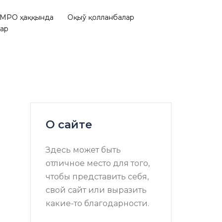
МРО ҳаққында
Оқыў қолланбалар
лар
О сайте
Здесь может быть
отличное место для того,
чтобы представить себя,
свой сайт или выразить
какие-то благодарности.