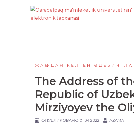
Перейти
к
содержимому
ЖАҢАДАН КЕЛГЕН ӘДЕБИЯТЛА
The Address of th
Republic of Uzbe
Mirziyoyev the Oli
ОПУБЛИКОВАНО
01.04.2022
AZAMAT