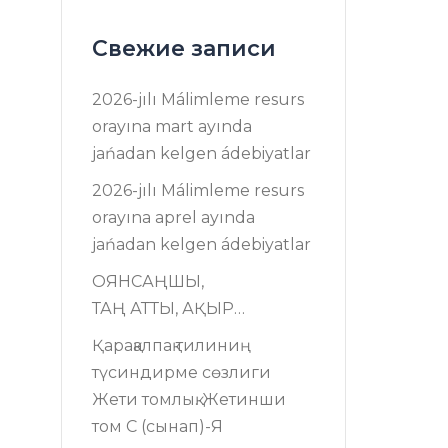
Свежие записи
2026-jılı Málimleme resurs
оrayına mart ayında
jańadan kelgen ádebiyatlar
2026-jılı Málimleme resurs
оrayına aprel ayında
jańadan kelgen ádebiyatlar
ОЯНСАҢШЫ,
ТАҢ АТТЫ, АҚЫР…
Қарақалпақ тилиниң
түсиндирме сөзлиги
Жети томлық. Жетинши
том C (сынап)-Я