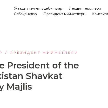
Жаңадан келген әдебиятлар
Лекция текстлери
Сабақлықлар
Президент мийнетлери
Контакт
Р
ПРЕЗИДЕНТ МИЙНЕТЛЕРИ
e President of the
kistan Shavkat
y Majlis