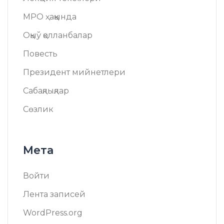
МРО ҳаққында
Оқыў қолланбалар
Повесть
Президент мийнетлери
Сабақлықлар
Сөзлик
Мета
Войти
Лента записей
WordPress.org