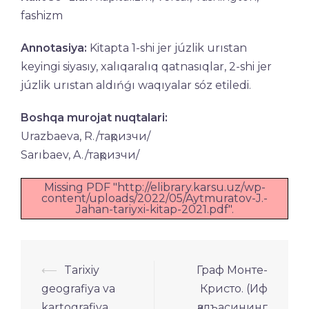
fashizm
Annotasiya:
Kitapta 1-shi jer júzlik urıstan
keyingi siyasıy, xalıqaralıq qatnasıqlar, 2-shi jer
júzlik urıstan aldıńǵı waqıyalar sóz etiledi.
Boshqa murojat nuqtalari:
Urazbaeva, R./тақризчи/
Sarıbaev, A./тақризчи/
Missing PDF "http://elibrary.karsu.uz/wp-
content/uploads/2022/05/Aytmuratov-J.-
Jahan-tariyxi-kitap-2021.pdf".
Навигация
⟵
Tarixiy
Граф Монте-
по
geografiya va
Кристо. (Иф
kartografiya
қалъасининг