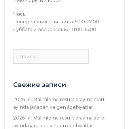
Нью Йорк, NY 10001
Часы
Понедельник—пятница: 9:00–17:00
Суббота и воскресенье: 11:00–15:00
Найти:
Свежие записи
2026-jılı Málimleme resurs оrayına mart
ayında jańadan kelgen ádebiyatlar
2026-jılı Málimleme resurs оrayına aprel
ayında jańadan kelgen ádebiyatlar