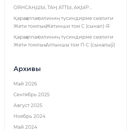
ОЯНСАҢШЫ, ТАҢ АТТЫ, АҚЫР…
Қарақалпақ тилиниң түсиндирме сөзлиги
Жети томлық. Жетинши том C (сынап)-Я
Қарақалпақ тилиниң түсиндирме сөзлиги
Жети томлық. Алтыншы том П-C (сыналыў)
Архивы
Май 2026
Сентябрь 2025
Август 2025
Ноябрь 2024
Май 2024