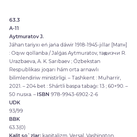
63.3
A-11
Aytmuratov J.
Jáhan tariyxı eń jańa dáwir 1918-1945-jıllar [Матн]
: Oqıw qollanba / Jalǵas Aytmuratov, тақризчи R.
Urazbaeva, A. K. Sarıbaev ; Ózbekstan
Respublikası joqarı hám orta arnawlı
bilimlendiriw ministirligi. – Tashkent : Muharrir,
2021. – 204 bet : Shártli baspa tabaǵı: 13 ; 60×90. –
50 nusxa. –
ISBN
978-9943-6902-2-6
UDK
93/99
BBK
63.3(0)
Kalit so`zlar:
kapitalizm, Versal, Vashington,