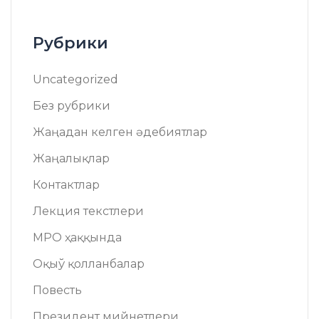
Рубрики
Uncategorized
Без рубрики
Жаңадан келген әдебиятлар
Жаңалықлар
Контактлар
Лекция текстлери
МРО ҳаққында
Оқыў қолланбалар
Повесть
Президент мийнетлери