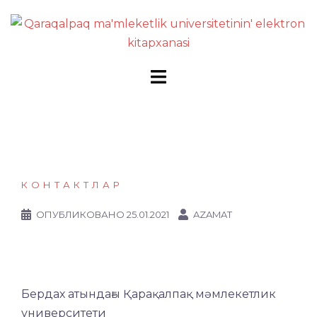
Перейти
к
содержимому
КОНТАКТЛАР
ОПУБЛИКОВАНО
25.01.2021
AZAMAT
Бердах атындағы Қарақалпақ мәмлекетлик
университети