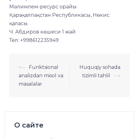
Мәлимлем-ресурс орайы
Қарақалпақстан Республикасы, Нөкис
қаласы.
Ч. Абдиров көшеси 1 жай
Тел: +998612235949
Навигация
⟵
Funktsional
Huquqiy sohada
по
analizdan misol va
tizimli tahlil
⟶
записям
masalalar
О сайте