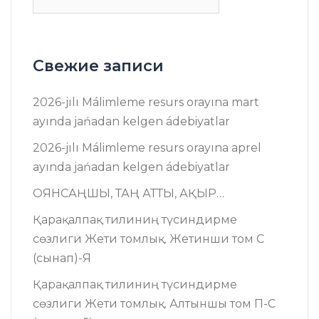
Свежие записи
2026-jılı Málimleme resurs оrayına mart
ayında jańadan kelgen ádebiyatlar
2026-jılı Málimleme resurs оrayına aprel
ayında jańadan kelgen ádebiyatlar
ОЯНСАҢШЫ, ТАҢ АТТЫ, АҚЫР…
Қарақалпақ тилиниң түсиндирме
сөзлиги Жети томлық. Жетинши том C
(сынап)-Я
Қарақалпақ тилиниң түсиндирме
сөзлиги Жети томлық. Алтыншы том П-C