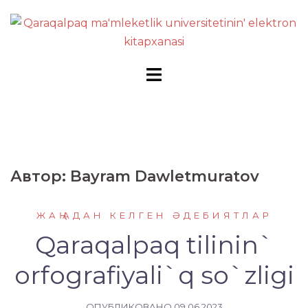
Перейти
к
содержимому
Автор:
Bayram Dawletmuratov
ЖАҢАДАН КЕЛГЕН ӘДЕБИЯТЛАР
Qaraqalpaq tilinin`
orfografiyali`q so`zligi
ОПУБЛИКОВАНО
09.06.2023