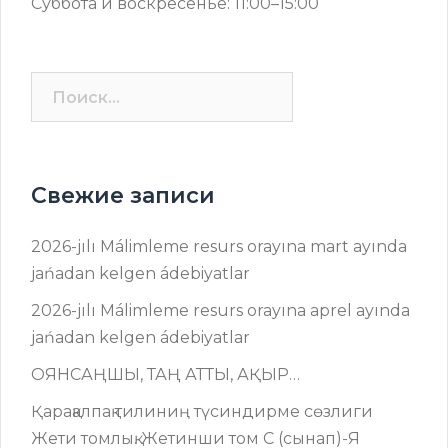
Суббота и воскресенье: 11:00–15:00
Найти:
Свежие записи
2026-jılı Málimleme resurs оrayına mart ayında
jańadan kelgen ádebiyatlar
2026-jılı Málimleme resurs оrayına aprel ayında
jańadan kelgen ádebiyatlar
ОЯНСАҢШЫ, ТАҢ АТТЫ, АҚЫР…
Қарақалпақ тилиниң түсиндирме сөзлиги
Жети томлық. Жетинши том C (сынап)-Я