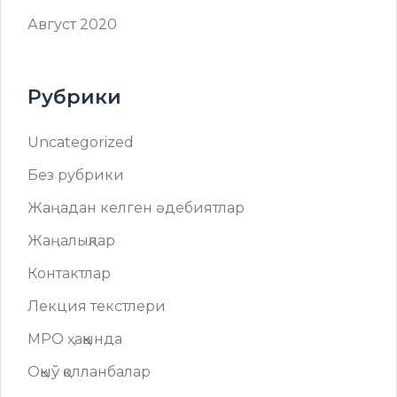
Август 2020
Рубрики
Uncategorized
Без рубрики
Жаңадан келген әдебиятлар
Жаңалықлар
Контактлар
Лекция текстлери
МРО ҳаққында
Оқыў қолланбалар