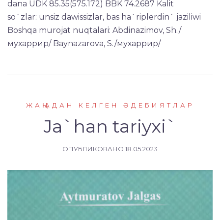
dana UDK 85.35(575.172) BBK 74.2687 Kalit
so`zlar: unsiz dawissizlar, bas ha`riplerdin` jaziliwi
Boshqa murojat nuqtalari: Abdinazimov, Sh./
мухаррир/ Baynazarova, S./мухаррир/
ЖАҢАДАН КЕЛГЕН ӘДЕБИЯТЛАР
Ja`han tariyxi`
ОПУБЛИКОВАНО
18.05.2023