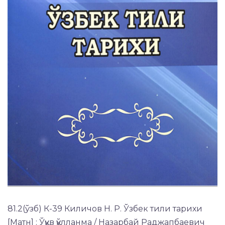
81.2(ўзб) К-39 Киличов Н. Р. Ўзбек тили тарихи
[Матн] : Ўқув қўлланма / Назарбай Раджапбаевич