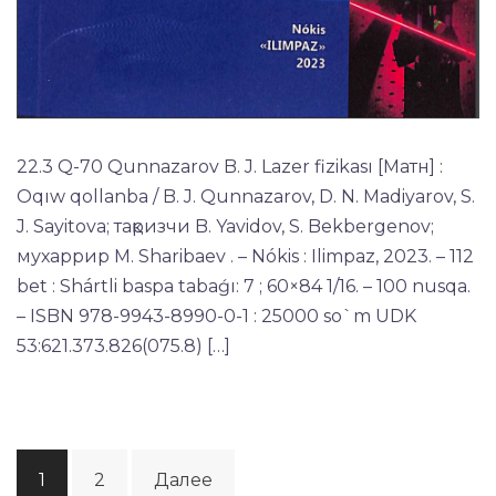
22.3 Q-70 Qunnazarov B. J. Lazer fizikası [Матн] :
Oqıw qollanba / B. J. Qunnazarov, D. N. Madiyarov, S.
J. Sayitova; тақризчи B. Yavidov, S. Bekbergenov;
мухаррир M. Sharibaev . – Nókis : Ilimpaz, 2023. – 112
bet : Shártli baspa tabaǵı: 7 ; 60×84 1/16. – 100 nusqa.
– ISBN 978-9943-8990-0-1 : 25000 so`m UDK
53:621.373.826(075.8) […]
Пагинация
1
2
Далее