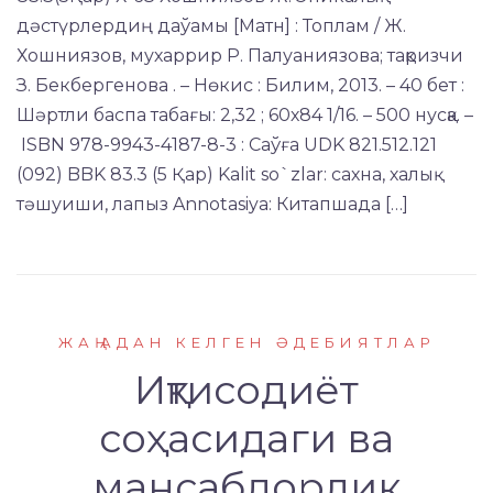
дәстүрлердиң даўамы [Матн] : Топлам / Ж.
Хошниязов, мухаррир Р. Палуаниязова; тақризчи
З. Бекбергенова . – Нөкис : Билим, 2013. – 40 бет :
Шәртли баспа табағы: 2,32 ; 60х84 1/16. – 500 нусқа. –
ISBN 978-9943-4187-8-3 : Саўға UDK 821.512.121
(092) BBK 83.3 (5 Қар) Kalit so`zlar: сахна, халық
тәшуиши, лапыз Annotasiya: Китапшада […]
ЖАҢАДАН КЕЛГЕН ӘДЕБИЯТЛАР
Иқтисодиёт
соҳасидаги ва
мансабдорлик