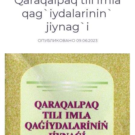
Qaraqalpaq tili imla
qag`iydalarinin`
jiynag`i
ОПУБЛИКОВАНО
09.06.2023