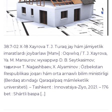
38.7-02 X-18 Xayrova T. J. Turaq jay hám jámiyetlik
imaratlardı joybarlaw [Матн] : Oqıwlıq / T. J. Xayrova,
Ya. M. Mansurov; мухаррир D. B. Seytkasimov;
тақризчи T. Naǵashbaev, X. Alyaminov ; Ózbekstan
Respublikası joqarı hám orta arnawlı bilim ministirligi
(Berdaq atındaǵı Qaraqalpaq mámleketlik
universiteti). – Tashkent : Innovatsiya-Ziyo, 2021. – 176
bet : Shártli baspa […]