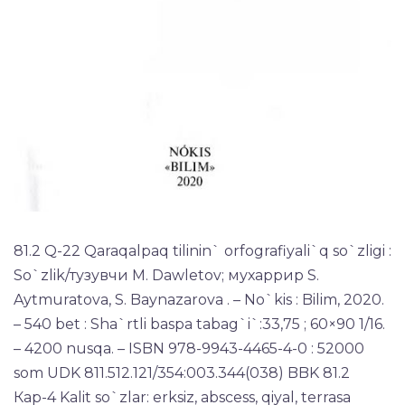
81.2 Q-22 Qaraqalpaq tilinin` orfografiyali`q so`zligi :
So`zlik/тузувчи M. Dawletov; мухаррир S.
Aytmuratova, S. Baynazarova . – No`kis : Bilim, 2020.
– 540 bet : Sha`rtli baspa tabag`i`:33,75 ; 60×90 1/16.
– 4200 nusqa. – ISBN 978-9943-4465-4-0 : 52000
som UDK 811.512.121/354:003.344(038) BBK 81.2
Кар-4 Kalit so`zlar: erksiz, abscess, qiyal, terrasa