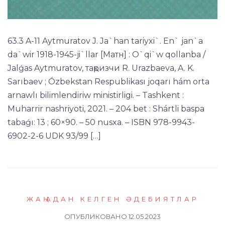
63.3 A-11 Aytmuratov J. Ja`han tariyxi`. En` jan`a
da`wir 1918-1945-ji`llar [Матн] : O`qi`w qollanba /
Jalǵas Aytmuratov, тақризчи R. Urazbaeva, A. K.
Sarıbaev ; Ózbekstan Respublikası joqarı hám orta
arnawlı bilimlendiriw ministirligi. – Tashkent :
Muharrir nashriyoti, 2021. – 204 bet : Shártli baspa
tabaǵı: 13 ; 60×90. – 50 nusxa. – ISBN 978-9943-
6902-2-6 UDK 93/99 […]
ЖАҢАДАН КЕЛГЕН ӘДЕБИЯТЛАР
ОПУБЛИКОВАНО
12.05.2023