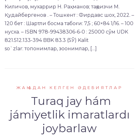
Киличов, мухаррир Н. Раҳманов; тақризчи М.
Қудайбергенов . – Тошкент : Фирдавс шох, 2022. –
120 бет : Шартли босма табоғи: 7,5 ; 60×84 1/16. – 100
нусха. – ISBN 978-99438306-6-0 : 25000 сўм UDK
821.512.133-394 BBK 83.3 (5Ў) Kalit
so`zlar: топонимлар, зоонимлар, […]
ЖАҢАДАН КЕЛГЕН ӘДЕБИЯТЛАР
Turaq jay hám
jámiyetlik imaratlardı
joybarlaw