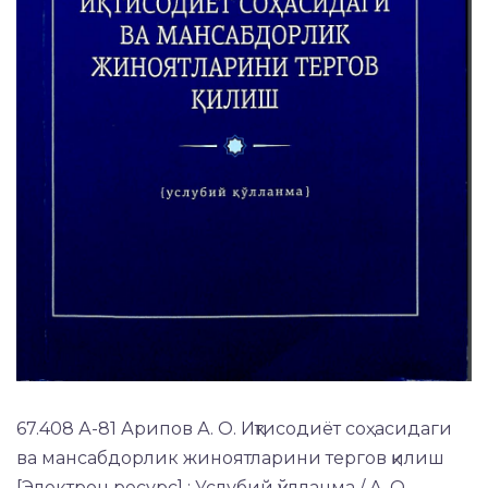
67.408 А-81 Арипов А. О. Иқтисодиёт соҳасидаги
ва мансабдорлик жиноятларини тергов қилиш
[Электрон ресурс] : Услубий қўлланма / А. О.