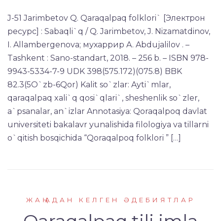
J-51 Jarimbetov Q. Qaraqalpaq folklori` [Электрон
ресурс] : Sabaqli`q / Q. Jarimbetov, J. Nizamatdinov,
I. Allambergenova; мухаррир A. Abdujalilov . –
Tаshkent : Sano-standart, 2018. – 256 b. – ISBN 978-
9943-5334-7-9 UDK 398(575.172)(075.8) BBK
82.3(5О`zb-6Qor) Kalit so`zlar: Ayti`mlar,
qaraqalpaq xali`q qosi`qlari`, sheshenlik so`zler,
a`psanalar, an`izlar Annotasiya: Qoraqalpoq davlat
universiteti bakalavr yunalishida filologiya va tillarni
o`qitish bosqichida “Qoraqalpoq folklori ” […]
ЖАҢАДАН КЕЛГЕН ӘДЕБИЯТЛАР