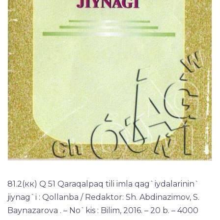
81.2(кк) Q 51 Qaraqalpaq tili imla qag`iydalarinin`
jiynag`i : Qollanba / Redaktor: Sh. Abdinazimov, S.
Baynazarova . – No`kis : Bilim, 2016. – 20 b. – 4000