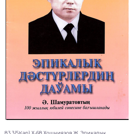
83.3(5Қар) Х-68 Хошниязов Ж. Эпикалық