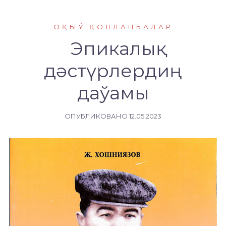
ОҚЫЎ ҚОЛЛАНБАЛАР
Эпикалық
дәстүрлердиң
даўамы
ОПУБЛИКОВАНО
12.05.2023