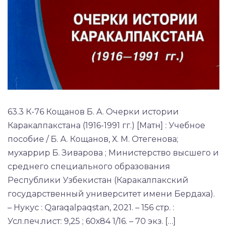
63.3 К-76 Кощанов Б. А. Очерки истории
Каракалпакстана (1916-1991 гг.) [Матн] : Учебное
пособие / Б. А. Кощанов, Х. М. Отегенова;
мухаррир Б. Зиварова ; Министерство высшего и
среднего специального образования
Республики Узбекистан (Каракалпакский
государственный университет имени Бердаха).
– Нукус : Qaraqalpaqstan, 2021. – 156 стр. :
Усл.печ.лист: 9,25 ; 60х84 1/16. – 70 экз. […]