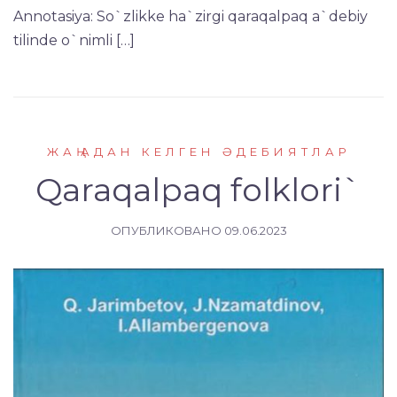
Annotasiya: So`zlikke ha`zirgi qaraqalpaq a`debiy
tilinde o`nimli […]
ЖАҢАДАН КЕЛГЕН ӘДЕБИЯТЛАР
Qaraqalpaq folklori`
ОПУБЛИКОВАНО
09.06.2023