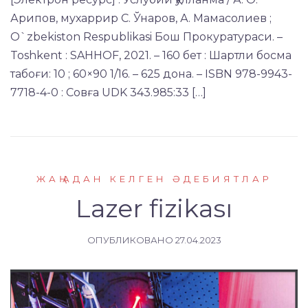
Арипов, мухаррир С. Ўнаров, А. Мамасолиев ;
O`zbekiston Respublikasi Бош Прокуратураси. –
Toshkent : SAHHOF, 2021. – 160 бет : Шартли босма
табоғи: 10 ; 60×90 1/16. – 625 дона. – ISBN 978-9943-
7718-4-0 : Совға UDK 343.985:33 […]
ЖАҢАДАН КЕЛГЕН ӘДЕБИЯТЛАР
Lazer fizikası
ОПУБЛИКОВАНО
27.04.2023