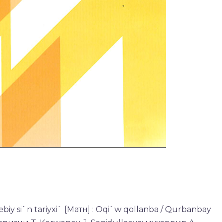
iy si`n tariyxi` [Матн] : Oqi`w qollanba / Qurbanbay