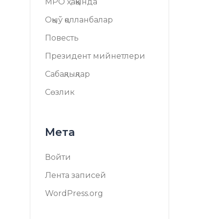
МРО ҳаққында
Оқыў қолланбалар
Повесть
Президент мийнетлери
Сабақлықлар
Сөзлик
Мета
Войти
Лента записей
WordPress.org