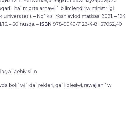
тақризчи T. Kerwenov, J. Sagidullaeva; мухаррир A.
qari` ha`m orta arnawli` bilimlendiriw ministrligi
niversiteti). – No`kis : Yosh avlod matbaa, 2021. – 124
1/16. – 50 nusqa. –
ISBN
978-9943-7123-4-8 : 57052,40
lar, a`debiy si`n
da boli`wi` da`rekleri, qa`liplesiwi, rawajlani`w