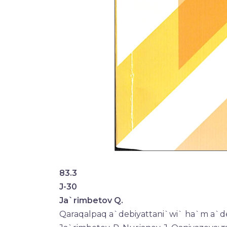
83.3
J-30
Ja`rimbetov Q.
Qaraqalpaq a`debiyattani`wi` ha`m a`deb