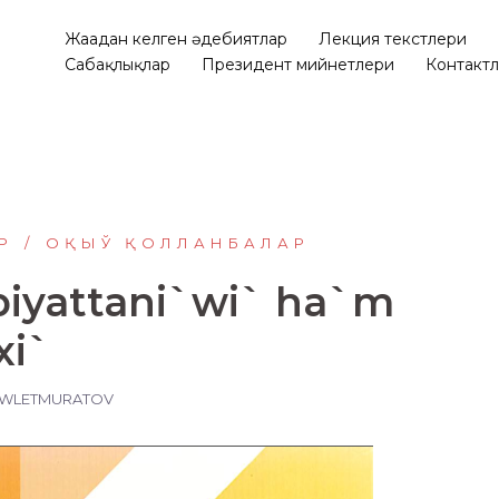
Жаңадан келген әдебиятлар
Лекция текстлери
Сабақлықлар
Президент мийнетлери
Контакт
Р
ОҚЫЎ ҚОЛЛАНБАЛАР
biyattani`wi` ha`m
xi`
AWLETMURATOV