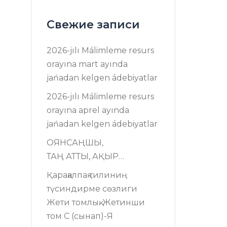
Свежие записи
2026-jılı Málimleme resurs
оrayına mart ayında
jańadan kelgen ádebiyatlar
2026-jılı Málimleme resurs
оrayına aprel ayında
jańadan kelgen ádebiyatlar
ОЯНСАҢШЫ,
ТАҢ АТТЫ, АҚЫР…
Қарақалпақ тилиниң
түсиндирме сөзлиги
Жети томлық. Жетинши
том C (сынап)-Я