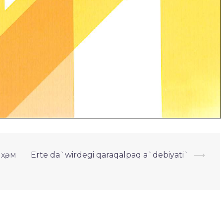
 ҳәм
Erte da`wirdegi qaraqalpaq a`debiyati`
⟶