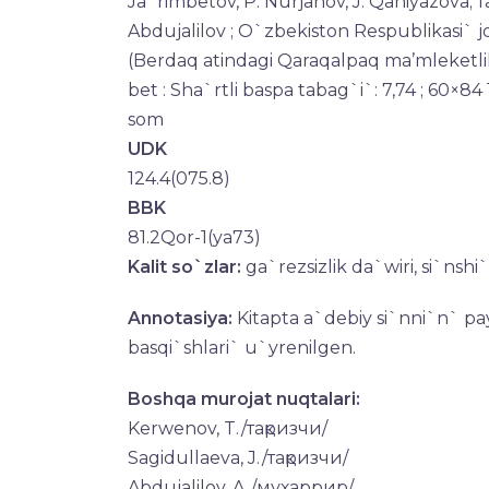
Ja`rimbetov, P. Nurjanov, J. Qaniyazova; 
Abdujalilov ; O`zbekiston Respublikasi` jo
(Berdaq atindagi Qaraqalpaq ma’mleketlik u
bet : Sha`rtli baspa tabag`i`: 7,74 ; 60×84 
som
UDK
124.4(075.8)
BBK
81.2Qor-1(ya73)
Kalit so`zlar:
ga`rezsizlik da`wiri, si`nshi`
Annotasiya:
Kitapta a`debiy si`nni`n` pay
basqi`shlari` u`yrenilgen.
Boshqa murojat nuqtalari:
Kerwenov, T./тақризчи/
Sagidullaeva, J./тақризчи/
Abdujalilov, A./мухаррир/