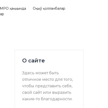
МРО ҳаққында
Оқыў қолланбалар
лар
О сайте
Здесь может быть
отличное место для того,
чтобы представить себя,
свой сайт или выразить
какие-то благодарности.